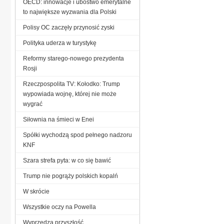
OECD: innowacje i ubóstwo emerytalne
to największe wyzwania dla Polski
Polisy OC zaczęły przynosić zyski
Polityka uderza w turystykę
Reformy starego-nowego prezydenta
Rosji
Rzeczpospolita TV: Kołodko: Trump
wypowiada wojnę, której nie może
wygrać
Siłownia na śmieci w Enei
Spółki wychodzą spod pełnego nadzoru
KNF
Szara strefa pyta: w co się bawić
Trump nie pogrąży polskich kopalń
W skrócie
Wszystkie oczy na Powella
Wyprzedza przyszłość