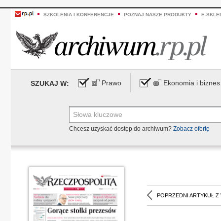
SZKOLENIA I KONFERENCJE
POZNAJ NASZE PRODUKTY
E-SKLE
Prawo
Ekonomia i biznes
SZUKAJ W:
Chcesz uzyskać dostęp do archiwum?
Zobacz ofertę
POPRZEDNI ARTYKUŁ Z