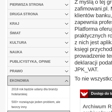
Z myślą o tej g
PIERWSZA STRONA
zafimowani.pl. 
DRUGA STRONA
klientów banku,
zapewnia profe
KRAJ
Platforma oferu
ŚWIAT
praktycznych r
z nich jest apl
KULTURA
księgi przychod
NAUKA
prowadzenie te
PUBLICYSTYKA, OPINIE
deklaracji pod
JPK_VAT.
PRAWO
To nie wszystko
EKONOMIA
2018 rok będzie udany dla branży
Dostęp do tr
hotelarskiej
500+ rozwiązuje jeden problem, ale
Archiwum Rz
tworzy inny