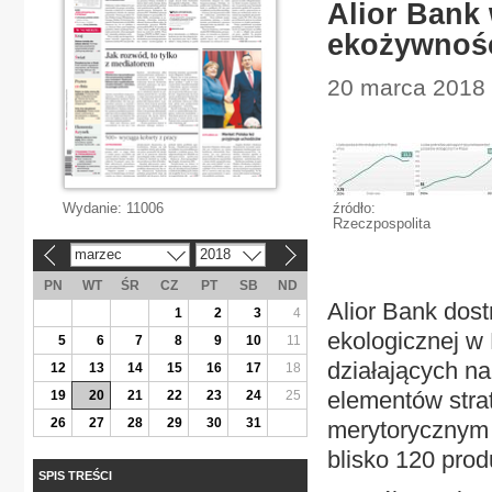
Alior Bank
ekożywnoś
20 marca 2018 
Wydanie:
11006
źródło:
Rzeczpospolita
marzec
2018
«
»
PN
WT
ŚR
CZ
PT
SB
ND
Alior Bank dos
1
2
3
4
ekologicznej w 
5
6
7
8
9
10
11
działających na
12
13
14
15
16
17
18
elementów stra
19
20
21
22
23
24
25
26
27
28
29
30
31
merytorycznym 
blisko 120 pro
SPIS TREŚCI