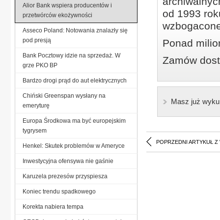
archiwalnyc
Alior Bank wspiera producentów i
od 1993 roku
przetwórców ekożywności
wzbogacone
Asseco Poland: Notowania znalazły się
pod presją
Ponad milio
Bank Pocztowy idzie na sprzedaż. W
Zamów dostę
grze PKO BP
Bardzo drogi prąd do aut elektrycznych
Chiński Greenspan wysłany na
Masz już wyku
emeryturę
Europa Środkowa ma być europejskim
tygrysem
POPRZEDNI ARTYKUŁ Z
Henkel: Skutek problemów w Ameryce
Inwestycyjna ofensywa nie gaśnie
Karuzela prezesów przyspiesza
Koniec trendu spadkowego
Korekta nabiera tempa