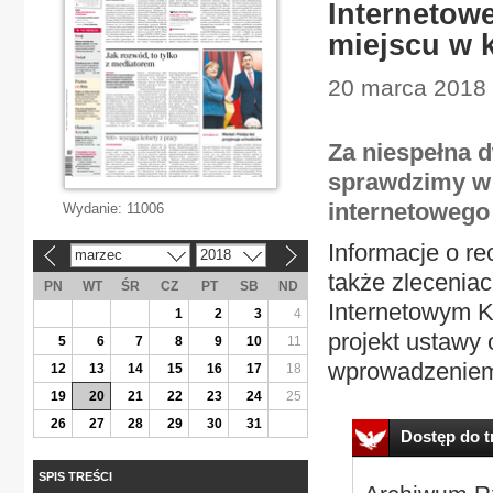
Internetow
miejscu w 
20 marca 2018 
Za niespełna d
sprawdzimy w i
internetowego 
Wydanie:
11006
Informacje o re
marzec
2018
«
»
także zlecenia
PN
WT
ŚR
CZ
PT
SB
ND
Internetowym Ko
1
2
3
4
projekt ustawy 
5
6
7
8
9
10
11
wprowadzeniem
12
13
14
15
16
17
18
19
20
21
22
23
24
25
26
27
28
29
30
31
Dostęp do tr
SPIS TREŚCI