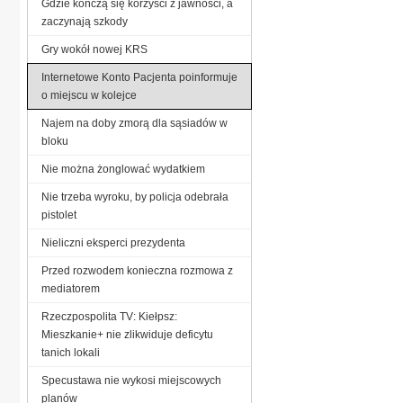
Gdzie kończą się korzyści z jawności, a
zaczynają szkody
Gry wokół nowej KRS
Internetowe Konto Pacjenta poinformuje
o miejscu w kolejce
Najem na doby zmorą dla sąsiadów w
bloku
Nie można żonglować wydatkiem
Nie trzeba wyroku, by policja odebrała
pistolet
Nieliczni eksperci prezydenta
Przed rozwodem konieczna rozmowa z
mediatorem
Rzeczpospolita TV: Kiełpsz:
Mieszkanie+ nie zlikwiduje deficytu
tanich lokali
Specustawa nie wykosi miejscowych
planów