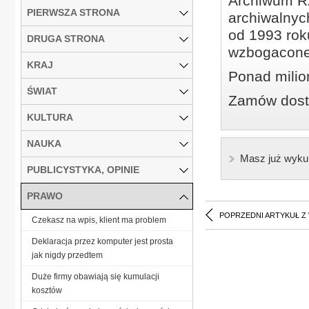
Archiwum Rz
PIERWSZA STRONA
archiwalnyc
od 1993 roku
DRUGA STRONA
wzbogacone
KRAJ
Ponad milio
ŚWIAT
Zamów dostę
KULTURA
NAUKA
Masz już wyku
PUBLICYSTYKA, OPINIE
PRAWO
POPRZEDNI ARTYKUŁ Z
Czekasz na wpis, klient ma problem
Deklaracja przez komputer jest prosta
jak nigdy przedtem
Duże firmy obawiają się kumulacji
kosztów