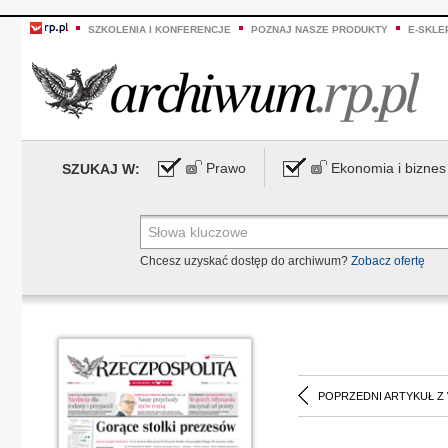
SZKOLENIA I KONFERENCJE
POZNAJ NASZE PRODUKTY
E-SKLE
Prawo
Ekonomia i biznes
SZUKAJ W:
Chcesz uzyskać dostęp do archiwum?
Zobacz ofertę
POPRZEDNI ARTYKUŁ Z