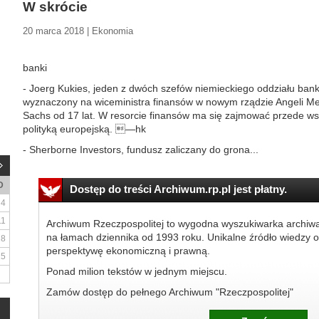
W skrócie
20 marca 2018 | Ekonomia
banki
- Joerg Kukies, jeden z dwóch szefów niemieckiego oddziału ban
wyznaczony na wiceministra finansów w nowym rządzie Angeli M
Sachs od 17 lat. W resorcie finansów ma się zajmować przede w
polityką europejską. —hk
- Sherborne Investors, fundusz zaliczany do grona...
D
Dostęp do treści Archiwum.rp.pl jest płatny.
4
11
Archiwum Rzeczpospolitej to wygodna wyszukiwarka archiw
na łamach dziennika od 1993 roku. Unikalne źródło wiedzy o
18
perspektywę ekonomiczną i prawną.
25
Ponad milion tekstów w jednym miejscu.
Zamów dostęp do pełnego Archiwum "Rzeczpospolitej"