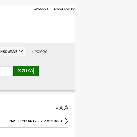
ZALOGUJ
ZAŁÓŻ KONTO
ANSOWANE
+ POMOC
A
A
A
NASTĘPNY ARTYKUŁ Z WYDANIA