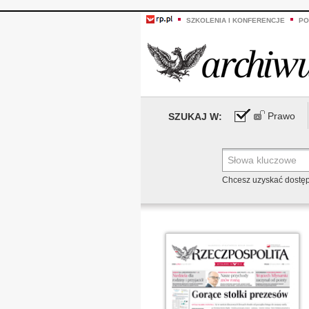
SZKOLENIA I KONFERENCJE
PO
Prawo
SZUKAJ W:
Chcesz uzyskać dostę