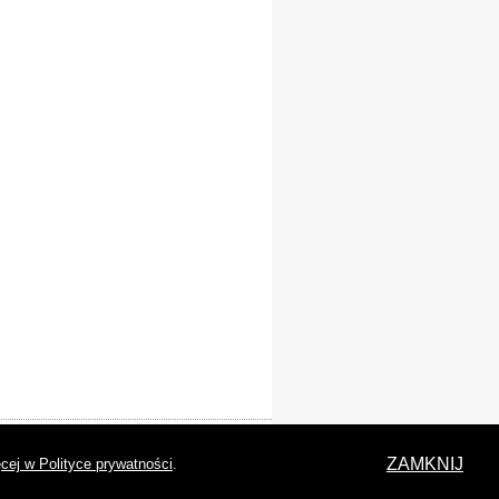
laracja dostępności
ZAMKNIJ
cej w Polityce prywatności
.