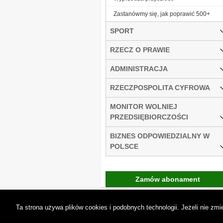
Zastanówmy się, jak poprawić 500+
SPORT
RZECZ O PRAWIE
ADMINISTRACJA
RZECZPOSPOLITA CYFROWA
MONITOR WOLNIEJ
PRZEDSIĘBIORCZOŚCI
BIZNES ODPOWIEDZIALNY W
POLSCE
Zamów abonament
Gremi Media:
O n
Ta strona używa plików cookies i podobnych technologii. Jeżeli nie z