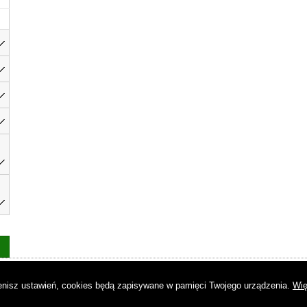
as
|
Regulamin
|
Reklama
|
Napisz do nas
|
Kontakt
|
Pliki cookies
|
Dek
mienisz ustawień, cookies będą zapisywane w pamięci Twojego urządzenia.
Wię
© Copyright by Gremi Media SA