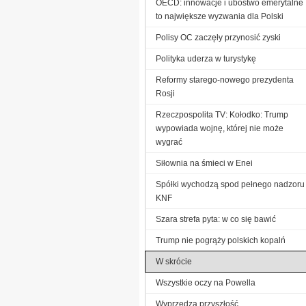
OECD: innowacje i ubóstwo emerytalne
to największe wyzwania dla Polski
Polisy OC zaczęły przynosić zyski
Polityka uderza w turystykę
Reformy starego-nowego prezydenta
Rosji
Rzeczpospolita TV: Kołodko: Trump
wypowiada wojnę, której nie może
wygrać
Siłownia na śmieci w Enei
Spółki wychodzą spod pełnego nadzoru
KNF
Szara strefa pyta: w co się bawić
Trump nie pogrąży polskich kopalń
W skrócie
Wszystkie oczy na Powella
Wyprzedza przyszłość