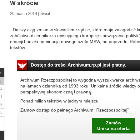
W skrócie
20 marca 2018 | Świat
- Dalszy ciąg zmian w słowackim rządzie, które mają załagodzić k
zabójstwo dziennikarza opisującego korupcję i powiązania polityk
emocji budziła nominacja nowego szefa MSW, bo poprzedni Rober
tekstów...
Dostęp do treści Archiwum.rp.pl jest płatny.
Archiwum Rzeczpospolitej to wygodna wyszukiwarka archiw
D
na łamach dziennika od 1993 roku. Unikalne źródło wiedzy o
4
perspektywę ekonomiczną i prawną.
11
Ponad milion tekstów w jednym miejscu.
18
Zamów dostęp do pełnego Archiwum "Rzeczpospolitej"
25
Zamów
Unikalna oferta