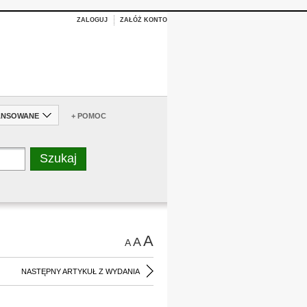
ZALOGUJ
ZAŁÓŻ KONTO
ANSOWANE
+ POMOC
A
A
A
NASTĘPNY ARTYKUŁ Z WYDANIA