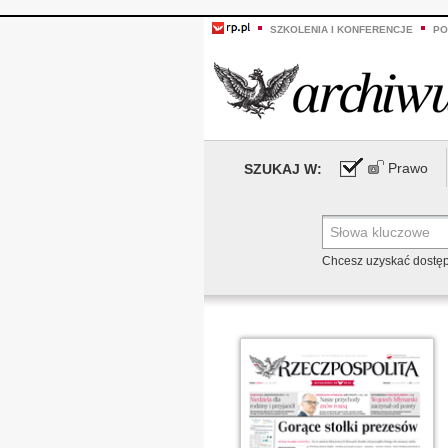
SZKOLENIA I KONFERENCJE
PO
Prawo
SZUKAJ W:
Chcesz uzyskać dostę