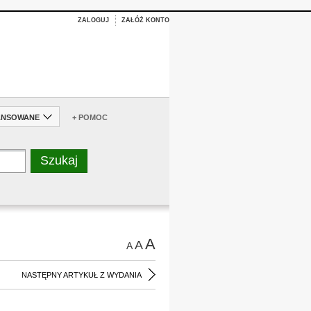
ZALOGUJ
ZAŁÓŻ KONTO
ANSOWANE
+ POMOC
A
A
A
NASTĘPNY ARTYKUŁ Z WYDANIA