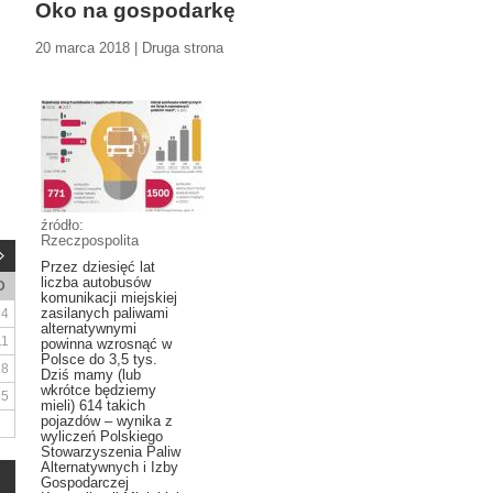
Oko na gospodarkę
20 marca 2018 | Druga strona
źródło:
Rzeczpospolita
Przez dziesięć lat
liczba autobusów
D
komunikacji miejskiej
zasilanych paliwami
4
alternatywnymi
11
powinna wzrosnąć w
Polsce do 3,5 tys.
18
Dziś mamy (lub
wkrótce będziemy
25
mieli) 614 takich
pojazdów – wynika z
wyliczeń Polskiego
Stowarzyszenia Paliw
Alternatywnych i Izby
Gospodarczej