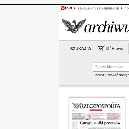
SZKOLENIA I KONFERENCJE
PO
Prawo
SZUKAJ W:
Chcesz uzyskać dostę