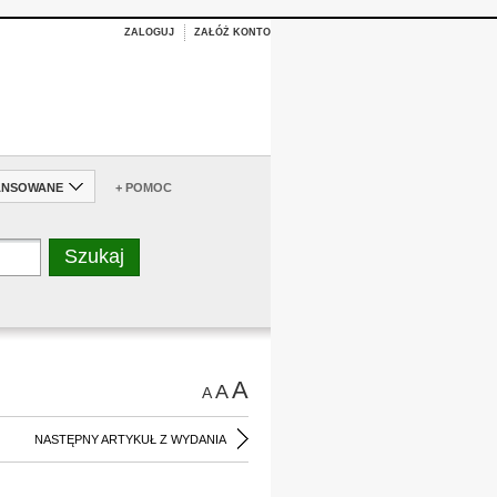
ZALOGUJ
ZAŁÓŻ KONTO
ANSOWANE
+ POMOC
A
A
A
NASTĘPNY ARTYKUŁ Z WYDANIA