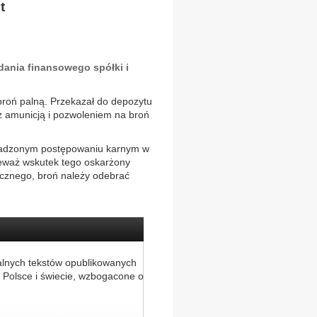
t
dania finansowego spółki i
broń palną. Przekazał do depozytu
z amunicją i pozwoleniem na broń
wadzonym postępowaniu karnym w
ieważ wskutek tego oskarżony
icznego, broń należy odebrać
alnych tekstów opublikowanych
 Polsce i świecie, wzbogacone o