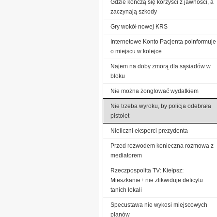
Gdzie kończą się korzyści z jawności, a
zaczynają szkody
Gry wokół nowej KRS
Internetowe Konto Pacjenta poinformuje
o miejscu w kolejce
Najem na doby zmorą dla sąsiadów w
bloku
Nie można żonglować wydatkiem
Nie trzeba wyroku, by policja odebrała
pistolet
Nieliczni eksperci prezydenta
Przed rozwodem konieczna rozmowa z
mediatorem
Rzeczpospolita TV: Kiełpsz:
Mieszkanie+ nie zlikwiduje deficytu
tanich lokali
Specustawa nie wykosi miejscowych
planów