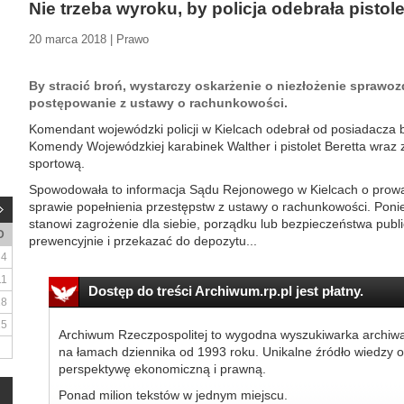
Nie trzeba wyroku, by policja odebrała pistole
20 marca 2018 | Prawo
By stracić broń, wystarczy oskarżenie o niezłożenie sprawoz
postępowanie z ustawy o rachunkowości.
Komendant wojewódzki policji w Kielcach odebrał od posiadacza 
Komendy Wojewódzkiej karabinek Walther i pistolet Beretta wraz 
sportową.
Spowodowała to informacja Sądu Rejonowego w Kielcach o pro
sprawie popełnienia przestępstw z ustawy o rachunkowości. Pon
stanowi zagrożenie dla siebie, porządku lub bezpieczeństwa publ
D
prewencyjnie i przekazać do depozytu...
4
11
Dostęp do treści Archiwum.rp.pl jest płatny.
18
25
Archiwum Rzeczpospolitej to wygodna wyszukiwarka archiw
na łamach dziennika od 1993 roku. Unikalne źródło wiedzy o
perspektywę ekonomiczną i prawną.
Ponad milion tekstów w jednym miejscu.