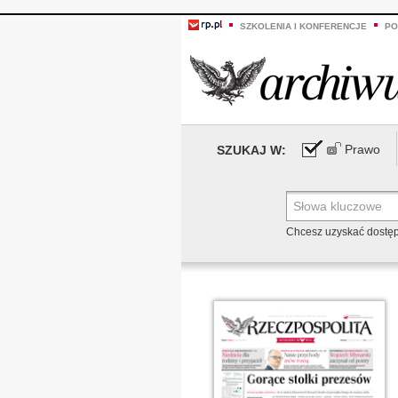
SZKOLENIA I KONFERENCJE
PO
Prawo
SZUKAJ W:
Chcesz uzyskać dostę