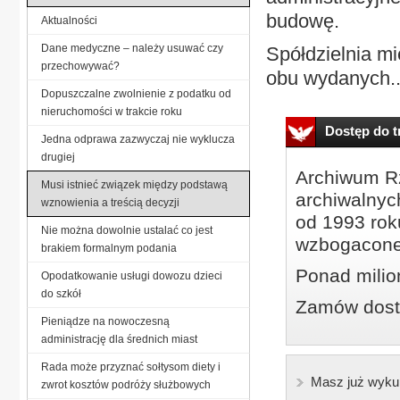
budowę.
Aktualności
Dane medyczne – należy usuwać czy
Spółdzielnia m
przechowywać?
obu wydanych..
Dopuszczalne zwolnienie z podatku od
nieruchomości w trakcie roku
Dostęp do tr
Jedna odprawa zazwyczaj nie wyklucza
drugiej
Archiwum Rz
Musi istnieć związek między podstawą
archiwalnyc
wznowienia a treścią decyzji
od 1993 roku
Nie można dowolnie ustalać co jest
wzbogacone
brakiem formalnym podania
Ponad milio
Opodatkowanie usługi dowozu dzieci
do szkół
Zamów dostę
Pieniądze na nowoczesną
administrację dla średnich miast
Rada może przyznać sołtysom diety i
Masz już wyku
zwrot kosztów podróży służbowych