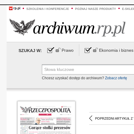
SZKOLENIA I KONFERENCJE
POZNAJ NASZE PRODUKTY
E-SKLE
Prawo
Ekonomia i biznes
SZUKAJ W:
Chcesz uzyskać dostęp do archiwum?
Zobacz ofertę
POPRZEDNI ARTYKUŁ Z