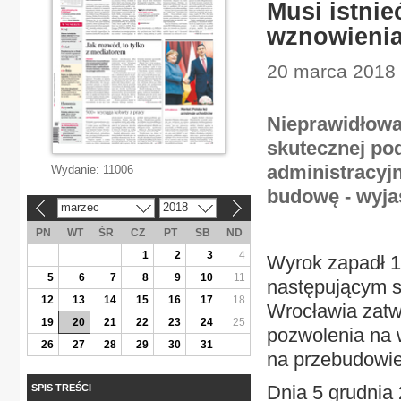
Musi istni
wznowienia 
20 marca 2018 
Nieprawidłowa 
skutecznej po
administracyj
Wydanie:
11006
budowę - wyja
marzec
2018
«
»
PN
WT
ŚR
CZ
PT
SB
ND
1
2
3
4
Wyrok zapadł 15
5
6
7
8
9
10
11
następującym s
12
13
14
15
16
17
18
Wrocławia zatwi
19
20
21
22
23
24
25
pozwolenia na 
26
27
28
29
30
31
na przebudowi
Dnia 5 grudnia 
SPIS TREŚCI