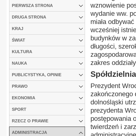
wznowienie pos
PIERWSZA STRONA
wydanie ww. po
DRUGA STRONA
miała odbywać 
KRAJ
wcześniej istn
budynków w zak
ŚWIAT
długości, szero
KULTURA
zagospodarowan
zakres oddziały
NAUKA
Spółdzielni
PUBLICYSTYKA, OPINIE
Prezydent Wro
PRAWO
zakończonego d
EKONOMIA
dolnośląski ut
prezydenta Wro
SPORT
postępowania o
RZECZ O PRAWIE
twierdzeń i za
ADMINISTRACJA
administracyj