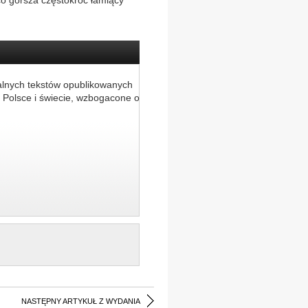
o gorsza częstokroć łamiący
alnych tekstów opublikowanych
 Polsce i świecie, wzbogacone o
NASTĘPNY ARTYKUŁ Z WYDANIA