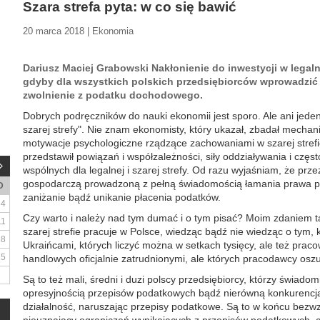
Szara strefa pyta: w co się bawić
20 marca 2018 | Ekonomia
Dariusz Maciej Grabowski Nakłonienie do inwestycji w legal
gdyby dla wszystkich polskich przedsiębiorców wprowadzić t
zwolnienie z podatku dochodowego.
Dobrych podręczników do nauki ekonomii jest sporo. Ale ani jeden
szarej strefy". Nie znam ekonomisty, który ukazał, zbadał mechan
motywacje psychologiczne rządzące zachowaniami w szarej strefie
przedstawił powiązań i współzależności, siły oddziaływania i częs
wspólnych dla legalnej i szarej strefy. Od razu wyjaśniam, że prz
gospodarczą prowadzoną z pełną świadomością łamania prawa po
D
zaniżanie bądź unikanie płacenia podatków.
4
Czy warto i należy nad tym dumać i o tym pisać? Moim zdaniem 
11
szarej strefie pracuje w Polsce, wiedząc bądź nie wiedząc o tym, k
18
Ukraińcami, których liczyć można w setkach tysięcy, ale też pracow
25
handlowych oficjalnie zatrudnionymi, ale których pracodawcy osz
Są to też mali, średni i duzi polscy przedsiębiorcy, którzy świado
opresyjnością przepisów podatkowych bądź nierówną konkurencją
działalność, naruszając przepisy podatkowe. Są to w końcu bezwz