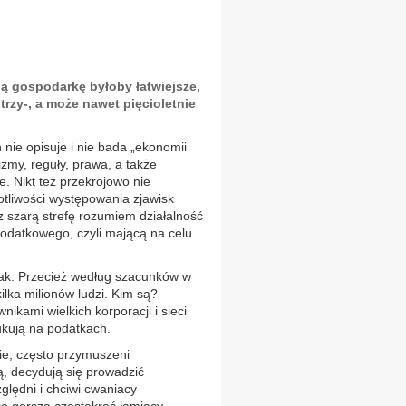
ną gospodarkę byłoby łatwiejsze,
rzy-, a może nawet pięcioletnie
 nie opisuje i nie bada „ekonomii
izmy, reguły, prawa, a także
. Nikt też przekrojowo nie
totliwości występowania zjawisk
ez szarą strefę rozumiem działalność
datkowego, czyli mającą na celu
tak. Przecież według szacunków w
ilka milionów ludzi. Kim są?
nikami wielkich korporacji i sieci
ukują na podatkach.
mie, często przymuszeni
, decydują się prowadzić
ględni i chciwi cwaniacy