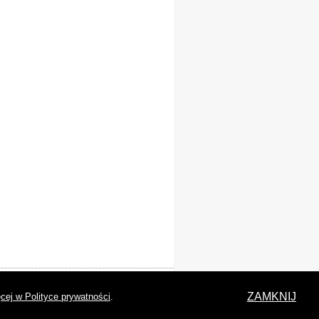
laracja dostępności
ZAMKNIJ
cej w Polityce prywatności
.