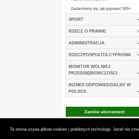
Zastanówmy się, jak poprawić 500+
SPORT
RZECZ O PRAWIE
ADMINISTRACJA
RZECZPOSPOLITA CYFROWA
MONITOR WOLNIEJ
PRZEDSIĘBIORCZOŚCI
BIZNES ODPOWIEDZIALNY W
POLSCE
Zamów abonament
Gremi Media:
O n
Ta strona używa plików cookies i podobnych technologii. Jeżeli nie z