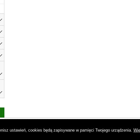
as
|
Regulamin
|
Reklama
|
Napisz do nas
|
Kontakt
|
Pliki cookies
|
Dek
mienisz ustawień, cookies będą zapisywane w pamięci Twojego urządzenia.
Wię
© Copyright by Gremi Media SA