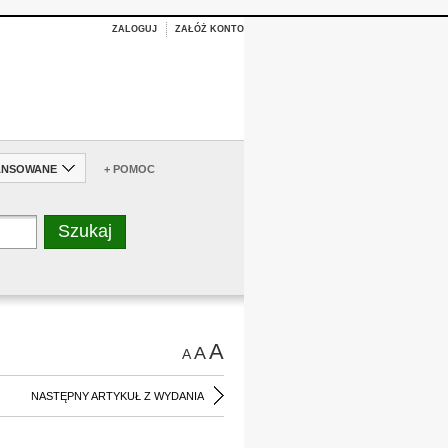
ZALOGUJ
ZAŁÓŻ KONTO
ANSOWANE
+ POMOC
A
A
A
NASTĘPNY ARTYKUŁ Z WYDANIA