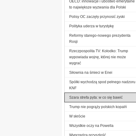
OECD: innowacje i ubóstwo emerytalne
to największe wyzwania dla Polski
Polisy OC zaczęły przynosić zyski
Polityka uderza w turystykę
Reformy starego-nowego prezydenta
Rosji
Rzeczpospolita TV: Kołodko: Trump
wypowiada wojnę, której nie może
wygrać
Siłownia na śmieci w Enei
Spółki wychodzą spod pełnego nadzoru
KNF
Szara strefa pyta: w co się bawić
Trump nie pogrąży polskich kopalń
W skrócie
Wszystkie oczy na Powella
Wyprzedza przyszłość