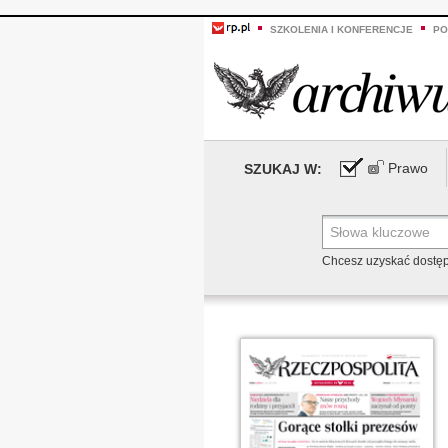
SZKOLENIA I KONFERENCJE
PO
Prawo
SZUKAJ W:
Chcesz uzyskać dostę