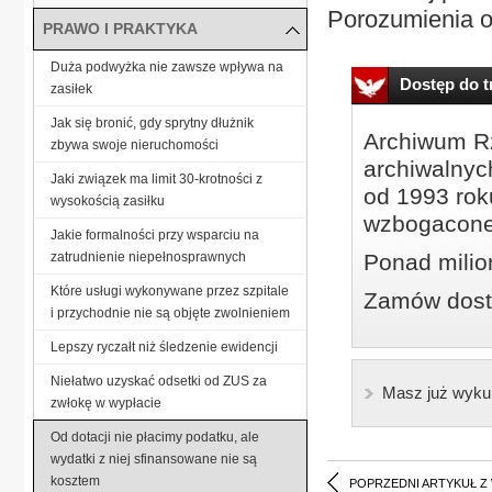
Porozumienia o.
PRAWO I PRAKTYKA
Duża podwyżka nie zawsze wpływa na
Dostęp do tr
zasiłek
Jak się bronić, gdy sprytny dłużnik
Archiwum Rz
zbywa swoje nieruchomości
archiwalnyc
Jaki związek ma limit 30-krotności z
od 1993 roku
wysokością zasiłku
wzbogacone
Jakie formalności przy wsparciu na
zatrudnienie niepełnosprawnych
Ponad milio
Które usługi wykonywane przez szpitale
Zamów dostę
i przychodnie nie są objęte zwolnieniem
Lepszy ryczałt niż śledzenie ewidencji
Niełatwo uzyskać odsetki od ZUS za
Masz już wyku
zwłokę w wypłacie
Od dotacji nie płacimy podatku, ale
wydatki z niej sfinansowane nie są
kosztem
POPRZEDNI ARTYKUŁ Z