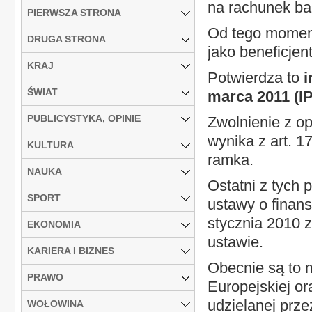
na rachunek b
PIERWSZA STRONA
Od tego momen
DRUGA STRONA
jako beneficjen
KRAJ
Potwierdza to
i
ŚWIAT
marca 2011 (I
PUBLICYSTYKA, OPINIE
Zwolnienie z o
wynika z art. 1
KULTURA
ramka.
NAUKA
Ostatni z tych 
SPORT
ustawy o finan
stycznia 2010 z
EKONOMIA
ustawie.
KARIERA I BIZNES
Obecnie są to m
PRAWO
Europejskiej o
udzielanej prz
WOŁOWINA