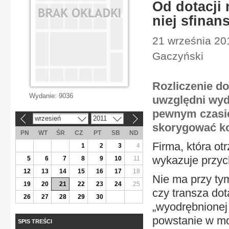
Od dotacji 
niej sfina
21 września 201
Gaczyński
Rozliczenie do
Wydanie:
9036
uwzględni wyd
pewnym czasie
wrzesień
2011
«
»
skorygować kos
PN
WT
ŚR
CZ
PT
SB
ND
Firma, która ot
1
2
3
4
wykazuje przyc
5
6
7
8
9
10
11
12
13
14
15
16
17
18
Nie ma przy tym
19
20
21
22
23
24
25
czy transza dot
26
27
28
29
30
„wyodrębnionej
powstanie w m
SPIS TREŚCI