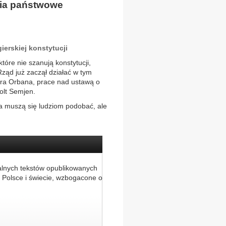
nia państwowe
erskiej konstytucji
tóre nie szanują konstytucji,
Rząd już zaczął działać w tym
tora Orbana, prace nad ustawą o
olt Semjen.
a muszą się ludziom podobać, ale
alnych tekstów opublikowanych
 Polsce i świecie, wzbogacone o