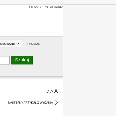
ZALOGUJ
ZAŁÓŻ KONTO
ANSOWANE
+ POMOC
A
A
A
NASTĘPNY ARTYKUŁ Z WYDANIA