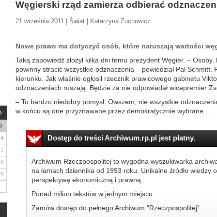
Węgierski rząd zamierza odbierać odznacze
21 września 2011 | Świat | Katarzyna Zuchowicz
Nowe prawo ma dotyczyć osób, które naruszają wartości węgi
Taką zapowiedź złożył kilka dni temu prezydent Węgier. – Osoby, k
powinny stracić wszystkie odznaczenia – powiedział Pal Schmitt. 
kierunku. Jak właśnie ogłosił rzecznik prawicowego gabinetu Vik
odznaczeniach ruszają. Będzie za nie odpowiadał wicepremier Zs
– To bardzo niedobry pomysł. Owszem, nie wszystkie odznaczeni
w końcu są one przyznawane przez demokratycznie wybrane...
D
Dostęp do treści Archiwum.rp.pl jest płatny.
4
11
Archiwum Rzeczpospolitej to wygodna wyszukiwarka archiw
18
na łamach dziennika od 1993 roku. Unikalne źródło wiedzy o
25
perspektywę ekonomiczną i prawną.
Ponad milion tekstów w jednym miejscu.
Zamów dostęp do pełnego Archiwum "Rzeczpospolitej"