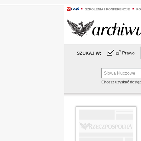
SZKOLENIA I KONFERENCJE
PO
Prawo
SZUKAJ W:
Chcesz uzyskać dostę