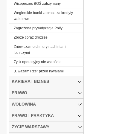
Wiceprezes BOŚ zatrzymany
Węgierskie banki zapłacą za kredyty
walutowe
Zagrożona prywatyzacja Polfy
Zboże coraz droższe
Znów czarne chmury nad liniami
lotniczymi
Zysk operacyjny nie wzrośnie
„Uważam Rze” przed rywalami
KARIERA I BIZNES
PRAWO
WOŁOWINA
PRAWO I PRAKTYKA
ŻYCIE WARSZAWY