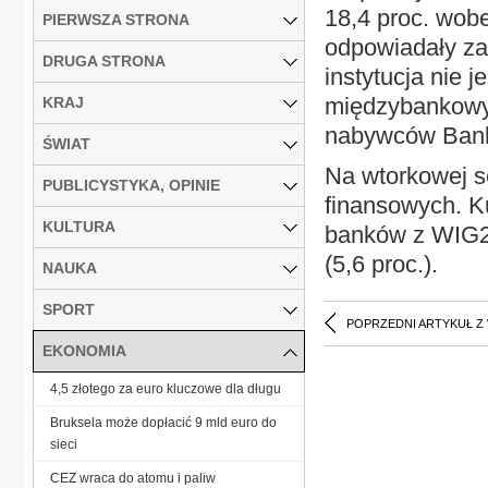
18,4 proc. wob
PIERWSZA STRONA
odpowiadały za
DRUGA STRONA
instytucja nie 
międzybankowym
KRAJ
nabywców Bank
ŚWIAT
Na wtorkowej se
PUBLICYSTYKA, OPINIE
finansowych. Ku
KULTURA
banków z WIG20 
(5,6 proc.).
NAUKA
SPORT
POPRZEDNI ARTYKUŁ Z
EKONOMIA
4,5 złotego za euro kluczowe dla długu
Bruksela może dopłacić 9 mld euro do
sieci
CEZ wraca do atomu i paliw