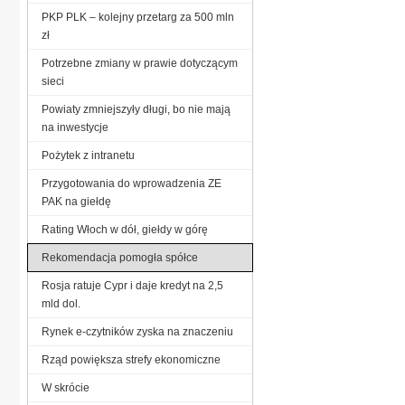
PKP PLK – kolejny przetarg za 500 mln
zł
Potrzebne zmiany w prawie dotyczącym
sieci
Powiaty zmniejszyły długi, bo nie mają
na inwestycje
Pożytek z intranetu
Przygotowania do wprowadzenia ZE
PAK na giełdę
Rating Włoch w dół, giełdy w górę
Rekomendacja pomogła spółce
Rosja ratuje Cypr i daje kredyt na 2,5
mld dol.
Rynek e-czytników zyska na znaczeniu
Rząd powiększa strefy ekonomiczne
W skrócie