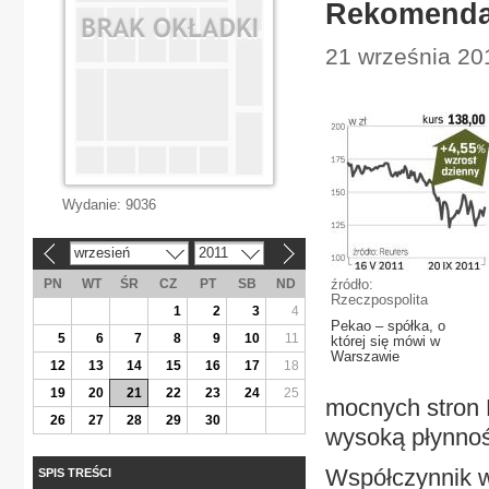
Rekomenda
21 września 201
Wydanie:
9036
wrzesień
2011
«
»
PN
WT
ŚR
CZ
PT
SB
ND
źródło:
Rzeczpospolita
1
2
3
4
Pekao – spółka, o
5
6
7
8
9
10
11
której się mówi w
Warszawie
12
13
14
15
16
17
18
19
20
21
22
23
24
25
mocnych stron 
26
27
28
29
30
wysoką płynnoś
Współczynnik w
SPIS TREŚCI