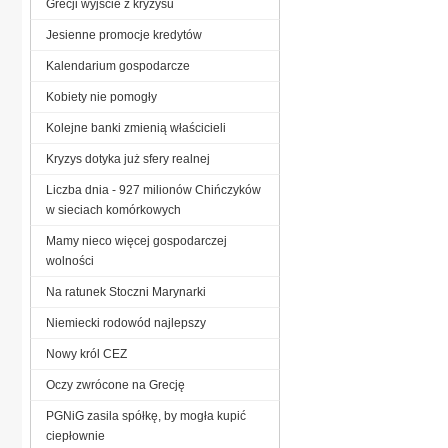
Grecji wyjście z kryzysu
Jesienne promocje kredytów
Kalendarium gospodarcze
Kobiety nie pomogły
Kolejne banki zmienią właścicieli
Kryzys dotyka już sfery realnej
Liczba dnia - 927 milionów Chińczyków
w sieciach komórkowych
Mamy nieco więcej gospodarczej
wolności
Na ratunek Stoczni Marynarki
Niemiecki rodowód najlepszy
Nowy król CEZ
Oczy zwrócone na Grecję
PGNiG zasila spółkę, by mogła kupić
ciepłownie