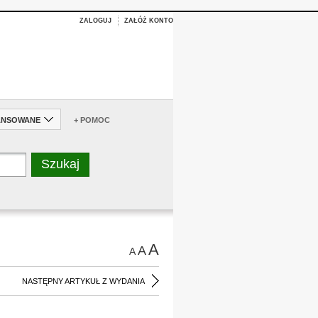
ZALOGUJ
ZAŁÓŻ KONTO
ANSOWANE
+ POMOC
A
A
A
NASTĘPNY ARTYKUŁ Z WYDANIA