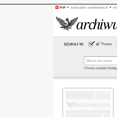
SZKOLENIA I KONFERENCJE
PO
Prawo
SZUKAJ W:
Chcesz uzyskać dostę