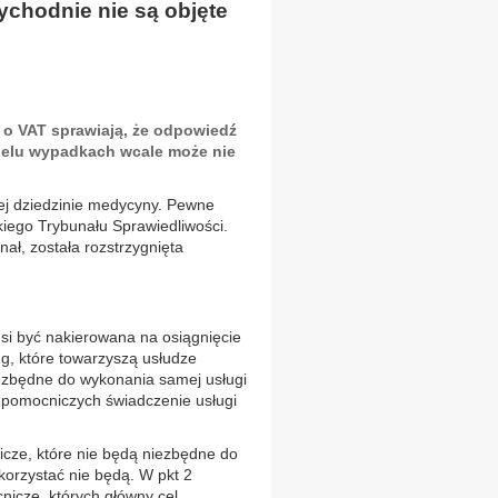
ychodnie nie są objęte
e o VAT sprawiają, że odpowiedź
 wielu wypadkach wcale może nie
łej dziedzinie medycyny. Pewne
iego Trybunału Sprawiedliwości.
ał, została rozstrzygnięta
si być nakierowana na osiągnięcie
ug, które towarzyszą usłudze
ezbędne do wykonania samej usługi
i pomocniczych świadczenie usługi
icze, które nie będą niezbędne do
korzystać nie będą. W pkt 2
nicze, których główny cel