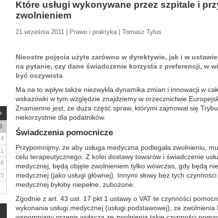
Które usługi wykonywane przez szpitale i prz
zwolnieniem
21 września 2011 | Prawo i praktyka | Tomasz Tylus
Nieostre pojęcia użyte zarówno w dyrektywie, jak i w ustawi
na pytanie, czy dane świadczenie korzysta z preferencji, w
być oczywista
Ma na to wpływ także niezwykła dynamika zmian i innowacji w ca
wskazówki w tym względzie znajdziemy w orzecznictwie Europejsk
Znamienne jest, że duża część spraw, którymi zajmował się Trybun
niekorzystnie dla podatników.
D
Świadczenia pomocnicze
4
Przypomnijmy, że aby usługa medyczna podlegała zwolnieniu, mu
11
celu terapeutycznego. Z kolei dostawy towarów i świadczenie usł
18
medycznej, będą objęte zwolnieniem tylko wówczas, gdy będą ni
medycznej (jako usługi głównej). Innymi słowy bez tych czynnośc
25
medycznej byłoby niepełne, zubożone.
Zgodnie z art. 43 ust. 17 pkt 1 ustawy o VAT te czynności pomocn
wykonania usługi medycznej (usługi podstawowej), ze zwolnienia 
wspomniany przepis wyłącza ze zwolnienia takie czynności pomoc