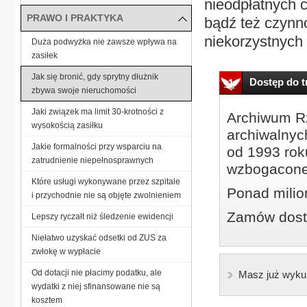
nieodpłatnych 
PRAWO I PRAKTYKA
bądź też czynno
niekorzystnych 
Duża podwyżka nie zawsze wpływa na
zasiłek
Jak się bronić, gdy sprytny dłużnik
Dostęp do tr
zbywa swoje nieruchomości
Jaki związek ma limit 30-krotności z
Archiwum Rz
wysokością zasiłku
archiwalnyc
Jakie formalności przy wsparciu na
od 1993 roku
zatrudnienie niepełnosprawnych
wzbogacone
Które usługi wykonywane przez szpitale
Ponad milio
i przychodnie nie są objęte zwolnieniem
Zamów dostę
Lepszy ryczałt niż śledzenie ewidencji
Niełatwo uzyskać odsetki od ZUS za
zwłokę w wypłacie
Od dotacji nie płacimy podatku, ale
Masz już wyku
wydatki z niej sfinansowane nie są
kosztem