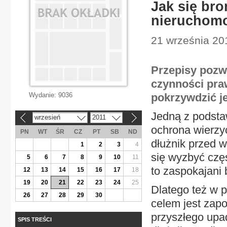
Jak się bro
nieruchom
21 września 201
Przepisy pozw
czynności pra
Wydanie:
9036
pokrzywdzić je
Jedną z podsta
wrzesień
2011
«
»
ochrona wierzyc
PN
WT
ŚR
CZ
PT
SB
ND
dłużnik przed 
1
2
3
4
się wyzbyć częś
5
6
7
8
9
10
11
to zaspokajani 
12
13
14
15
16
17
18
19
20
21
22
23
24
25
Dlatego też w p
26
27
28
29
30
celem jest zap
przyszłego upa
SPIS TREŚCI