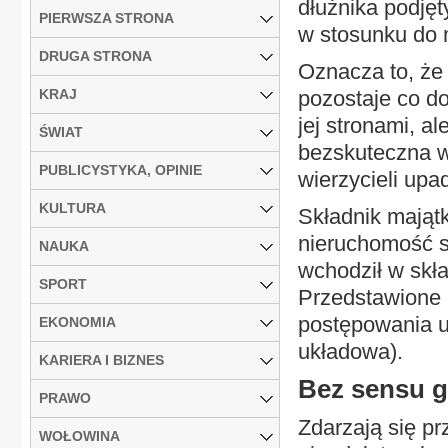
dłużnika podję
PIERWSZA STRONA
w stosunku do 
DRUGA STRONA
Oznacza to, że 
KRAJ
pozostaje co d
jej stronami, al
ŚWIAT
bezskuteczna w
PUBLICYSTYKA, OPINIE
wierzycieli upa
KULTURA
Składnik majątk
nieruchomość s
NAUKA
wchodził w skła
SPORT
Przedstawione p
postępowania u
EKONOMIA
układowa).
KARIERA I BIZNES
Bez sensu 
PRAWO
Zdarzają się pr
WOŁOWINA