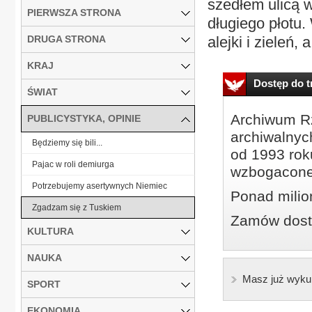
szedłem ulicą 
PIERWSZA STRONA
długiego płotu.
DRUGA STRONA
alejki i zieleń, 
KRAJ
Dostęp do tr
ŚWIAT
Archiwum Rz
PUBLICYSTYKA, OPINIE
archiwalnyc
Będziemy się bili...
od 1993 roku
Pajac w roli demiurga
wzbogacone
Potrzebujemy asertywnych Niemiec
Ponad milio
Zgadzam się z Tuskiem
Zamów dostę
KULTURA
NAUKA
Masz już wyku
SPORT
EKONOMIA