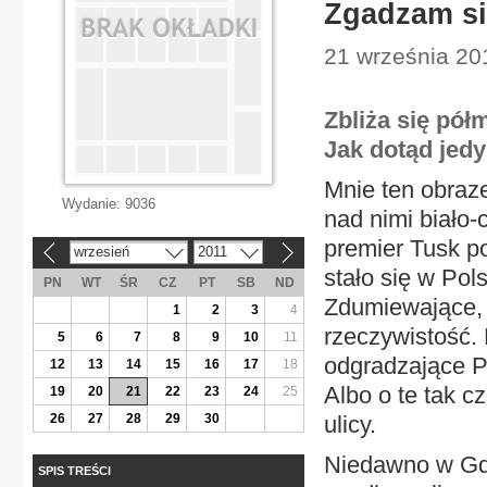
Zgadzam si
21 września 201
Zbliża się pół
Jak dotąd jedyn
Mnie ten obraze
Wydanie:
9036
nad nimi biało-
premier Tusk po
wrzesień
2011
«
»
stało się w Pol
PN
WT
ŚR
CZ
PT
SB
ND
Zdumiewające, 
1
2
3
4
rzeczywistość. 
5
6
7
8
9
10
11
odgradzające P
12
13
14
15
16
17
18
Albo o te tak c
19
20
21
22
23
24
25
26
27
28
29
30
ulicy.
Niedawno w Gdy
SPIS TREŚCI