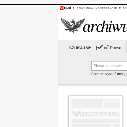
SZKOLENIA I KONFERENCJE
PO
Prawo
SZUKAJ W:
Chcesz uzyskać dostę