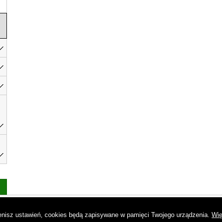
as
|
Regulamin
|
Reklama
|
Napisz do nas
|
Kontakt
|
Pliki cookies
|
Dek
mienisz ustawień, cookies będą zapisywane w pamięci Twojego urządzenia.
Wię
© Copyright by Gremi Media SA