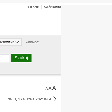
ZALOGUJ
ZAŁÓŻ KONTO
ANSOWANE
+ POMOC
A
A
A
NASTĘPNY ARTYKUŁ Z WYDANIA