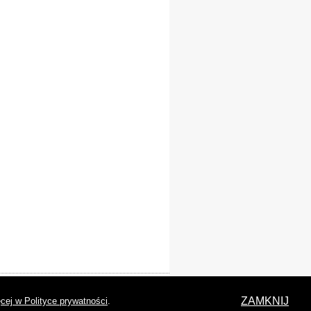
laracja dostępności
ZAMKNIJ
cej w Polityce prywatności
.