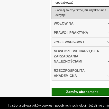
opodatkować
Łatwiej założyć firmę, niż uzyskać inne
decyzje
WOŁOWINA
PRAWO I PRAKTYKA
ŻYCIE WARSZAWY
NOWOCZESNE NARZĘDZIA
ZARZĄDZANIA
NALEŻNOŚCIAMI
RZECZPOSPOLITA
AKADEMICKA
Zamów abonament
Gremi Media:
O n
Ta strona używa plików cookies i podobnych technologii. Jeżeli nie z