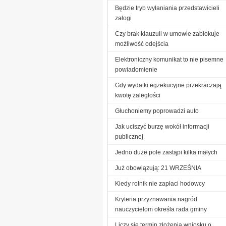
Będzie tryb wyłaniania przedstawicieli
załogi
Czy brak klauzuli w umowie zablokuje
możliwość odejścia
Elektroniczny komunikat to nie pisemne
powiadomienie
Gdy wydatki egzekucyjne przekraczają
kwotę zaległości
Głuchoniemy poprowadzi auto
Jak uciszyć burzę wokół informacji
publicznej
Jedno duże pole zastąpi kilka małych
Już obowiązują: 21 WRZEŚNIA
Kiedy rolnik nie zapłaci hodowcy
Kryteria przyznawania nagród
nauczycielom określa rada gminy
Liczy się termin złożenia wniosku o