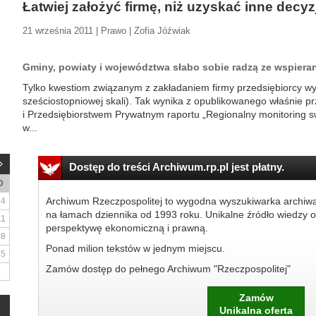
Łatwiej założyć firmę, niż uzyskać inne decyz
21 września 2011 | Prawo | Zofia Jóźwiak
Gminy, powiaty i województwa słabo sobie radzą ze wspiera
Tylko kwestiom związanym z zakładaniem firmy przedsiębiorcy wy
sześciostopniowej skali). Tak wynika z opublikowanego właśnie p
i Przedsiębiorstwem Prywatnym raportu „Regionalny monitoring s
w...
Dostęp do treści Archiwum.rp.pl jest płatny.
D
Archiwum Rzeczpospolitej to wygodna wyszukiwarka archiw
4
na łamach dziennika od 1993 roku. Unikalne źródło wiedzy o
11
perspektywę ekonomiczną i prawną.
18
Ponad milion tekstów w jednym miejscu.
25
Zamów dostęp do pełnego Archiwum "Rzeczpospolitej"
Zamów
Unikalna oferta