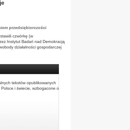
je
niem przedsiębiorczości
stawili czwórkę (w
rzez Instytut Badań nad Demokracją
wobody działalności gospodarczej
alnych tekstów opublikowanych
 Polsce i świecie, wzbogacone o