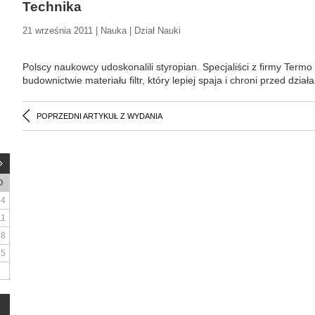
Technika
21 września 2011 | Nauka | Dział Nauki
Polscy naukowcy udoskonalili styropian. Specjaliści z firmy Ter
budownictwie materiału filtr, który lepiej spaja i chroni przed d
POPRZEDNI ARTYKUŁ Z WYDANIA
D
4
11
18
25