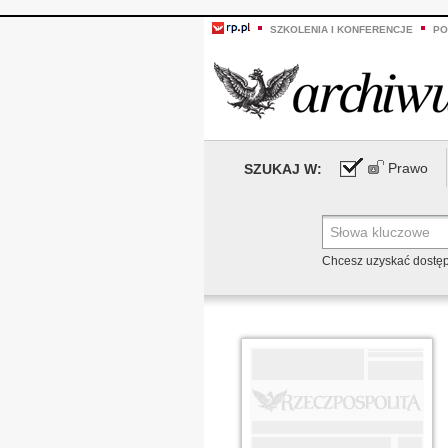
SZKOLENIA I KONFERENCJE
PO
Prawo
SZUKAJ W:
Chcesz uzyskać dostę