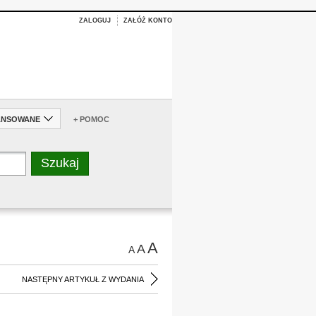
ZALOGUJ
ZAŁÓŻ KONTO
ANSOWANE
+ POMOC
A
A
A
NASTĘPNY ARTYKUŁ Z WYDANIA