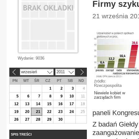
Firmy szyk
21 września 201
Wydanie:
9036
wrzesień
2011
«
»
PN
WT
ŚR
CZ
PT
SB
ND
źródło:
Rzeczpospolita
1
2
3
4
Niewiele kobiet w
5
6
7
8
9
10
11
zarządach firm
12
13
14
15
16
17
18
paneli Kongres
19
20
21
22
23
24
25
26
27
28
29
30
Z badań Giełdy
zaangażowanie n
SPIS TREŚCI