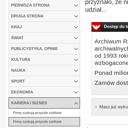
przyznało, że 
PIERWSZA STRONA
udział...
DRUGA STRONA
Dostęp do tr
KRAJ
ŚWIAT
Archiwum Rz
archiwalnyc
PUBLICYSTYKA, OPINIE
od 1993 roku
KULTURA
wzbogacone
NAUKA
Ponad milio
SPORT
Zamów dostę
EKONOMIA
KARIERA I BIZNES
Masz już wyku
Firmy szykują przyszłe szefowe
Firmy szykują przyszłe szefowe