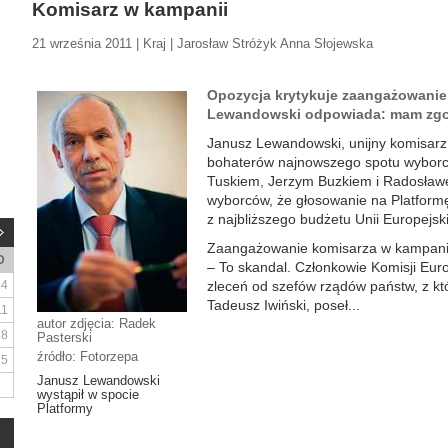
Komisarz w kampanii
21 września 2011 | Kraj | Jarosław Stróżyk Anna Słojewska
Opozycja krytykuje zaangażowanie
Lewandowski odpowiada: mam zgo
Janusz Lewandowski, unijny komisarz 
bohaterów najnowszego spotu wybor
Tuskiem, Jerzym Buzkiem i Radosław
wyborców, że głosowanie na Platformę
z najbliższego budżetu Unii Europejski
Zaangażowanie komisarza w kampanię 
D
– To skandal. Członkowie Komisji Eur
4
zleceń od szefów rządów państw, z k
Tadeusz Iwiński, poseł...
11
autor zdjęcia: Radek
18
Pasterski
źródło: Fotorzepa
25
Janusz Lewandowski
wystąpił w spocie
Platformy