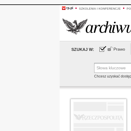
SZKOLENIA I KONFERENCJE
PO
Prawo
SZUKAJ W:
Chcesz uzyskać dostę