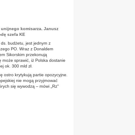
 unijnego komisarza. Janusz
dę szefa KE
ds. budżetu, jest jednym z
czego PO. Wraz z Donaldem
em Sikorskim przekonują
 może sprawić, iż Polska dostanie
ej ok. 300 mld zł.
ostro krytykują partie opozycyjne.
opejskiej nie mogą przyjmować
tórych się wywodzą – mówi „Rz"