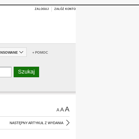
ZALOGUJ
ZAŁÓŻ KONTO
ANSOWANE
+ POMOC
A
A
A
NASTĘPNY ARTYKUŁ Z WYDANIA