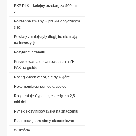
PKP PLK – kolejny przetarg za 500 mln
zł
Potrzebne zmiany w prawie dotyczącym
sieci
Powiaty zmniejszyły długi, bo nie mają
na inwestycje
Pożytek z intranetu
Przygotowania do wprowadzenia ZE
PAK na giełdę
Rating Włoch w dół, giełdy w górę
Rekomendacja pomogła spółce
Rosja ratuje Cypr i daje kredyt na 2,5
mld dol.
Rynek e-czytników zyska na znaczeniu
Rząd powiększa strefy ekonomiczne
W skrócie