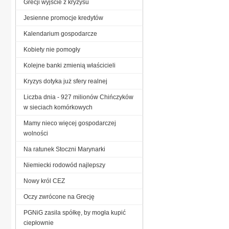
Grecji wyjście z kryzysu
Jesienne promocje kredytów
Kalendarium gospodarcze
Kobiety nie pomogły
Kolejne banki zmienią właścicieli
Kryzys dotyka już sfery realnej
Liczba dnia - 927 milionów Chińczyków
w sieciach komórkowych
Mamy nieco więcej gospodarczej
wolności
Na ratunek Stoczni Marynarki
Niemiecki rodowód najlepszy
Nowy król CEZ
Oczy zwrócone na Grecję
PGNiG zasila spółkę, by mogła kupić
ciepłownie