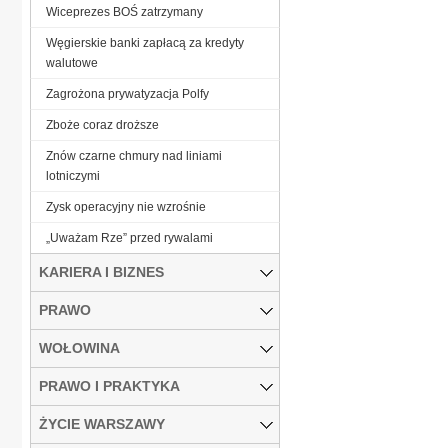
Wiceprezes BOŚ zatrzymany
Węgierskie banki zapłacą za kredyty
walutowe
Zagrożona prywatyzacja Polfy
Zboże coraz droższe
Znów czarne chmury nad liniami
lotniczymi
Zysk operacyjny nie wzrośnie
„Uważam Rze” przed rywalami
KARIERA I BIZNES
PRAWO
WOŁOWINA
PRAWO I PRAKTYKA
ŻYCIE WARSZAWY