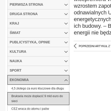
PIERWSZA STRONA
wzrostem zapot
odnawialnych U
DRUGA STRONA
energetycznych
KRAJ
ich budowy. – B
energii nie będ
ŚWIAT
PUBLICYSTYKA, OPINIE
POPRZEDNI ARTYKUŁ Z
KULTURA
NAUKA
SPORT
EKONOMIA
4,5 złotego za euro kluczowe dla długu
Bruksela może dopłacić 9 mld euro do
sieci
CEZ wraca do atomu i paliw