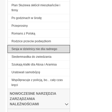
Plan Służewa skłócił mieszkańców i
firmy
Po godzinach w środę
Przeprosiny
Romans z Polską
Ro­dzi­ce prze­ciw pod­wyż­kom
Sesja w dzielnicy nie dla radnego
Siedemnastka do zwiedzania
Szukają klatki dla Atosa i Aramisa
Ura­to­wa­li sa­mo­bój­cę
Współpracuje z policją, bo... cały czas
kręci
NOWOCZESNE NARZĘDZIA
ZARZĄDZANIA
NALEŻNOŚCIAMI