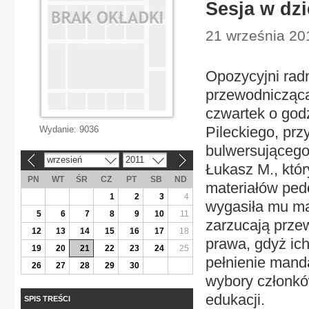
Sesja w dzi
21 września 201
Opozycyjni rad
przewodnicząca
czwartek o god
Pileckiego, prz
Wydanie:
9036
bulwersującego
wrzesień
2011
«
»
Łukasz M., któ
PN
WT
ŚR
CZ
PT
SB
ND
materiałów pedo
1
2
3
4
wygasiła mu ma
5
6
7
8
9
10
11
zarzucają prze
12
13
14
15
16
17
18
prawa, gdyż ic
19
20
21
22
23
24
25
pełnienie manda
26
27
28
29
30
wybory członkó
edukacji.
SPIS TREŚCI