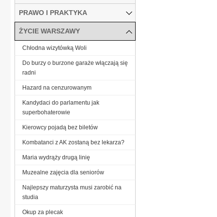
PRAWO I PRAKTYKA
ŻYCIE WARSZAWY
Chłodna wizytówką Woli
Do burzy o burzone garaże włączają się
radni
Hazard na cenzurowanym
Kandydaci do parlamentu jak
superbohaterowie
Kierowcy pojadą bez biletów
Kombatanci z AK zostaną bez lekarza?
Maria wydrąży drugą linię
Muzealne zajęcia dla seniorów
Najlepszy maturzysta musi zarobić na
studia
Okup za plecak