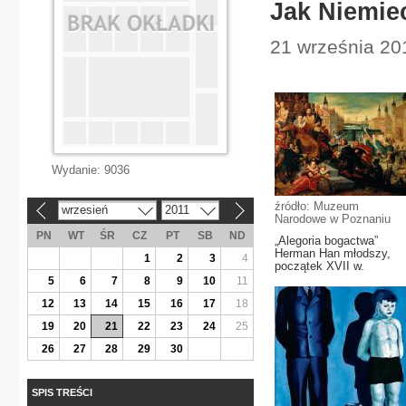
Jak Niemie
21 września 20
Wydanie:
9036
źródło: Muzeum
wrzesień
2011
«
»
Narodowe w Poznaniu
PN
WT
ŚR
CZ
PT
SB
ND
„Alegoria bogactwa”
Herman Han młodszy,
1
2
3
4
początek XVII w.
5
6
7
8
9
10
11
12
13
14
15
16
17
18
19
20
21
22
23
24
25
26
27
28
29
30
SPIS TREŚCI