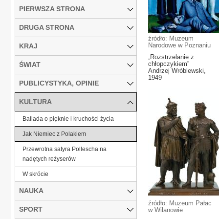
PIERWSZA STRONA
DRUGA STRONA
źródło: Muzeum
Narodowe w Poznaniu
KRAJ
„Rozstrzelanie z
chłopczykiem”
ŚWIAT
Andrzej Wróblewski,
1949
PUBLICYSTYKA, OPINIE
KULTURA
Ballada o pięknie i kruchości życia
Jak Niemiec z Polakiem
Przewrotna satyra Pollescha na
nadętych reżyserów
W skrócie
NAUKA
źródło: Muzeum Pałac
SPORT
w Wilanowie