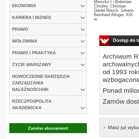
Mieszko I i Boleslaw
EKONOMIA
Chrobry, Christian
Daniel Rauch, Johann
Bernhard Afinger, XIX
KARIERA I BIZNES
w.
PRAWO
Dostęp do tr
WOŁOWINA
PRAWO I PRAKTYKA
Archiwum Rz
archiwalnyc
ŻYCIE WARSZAWY
od 1993 roku
NOWOCZESNE NARZĘDZIA
wzbogacone
ZARZĄDZANIA
NALEŻNOŚCIAMI
Ponad milio
Zamów dostę
RZECZPOSPOLITA
AKADEMICKA
Masz już wyku
Zamów abonament