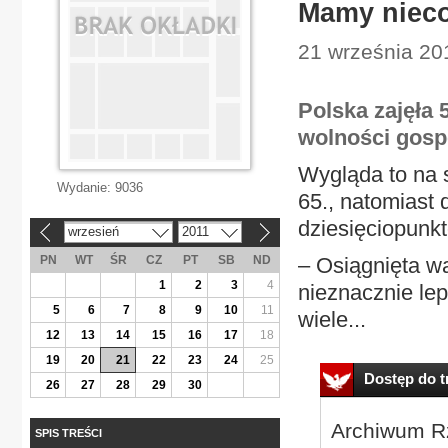
Mamy nieco
21 września 20
Polska zajęła 
wolności gosp
Wygląda to na 
Wydanie:
9036
65., natomiast 
dziesięciopunk
wrzesień
2011
«
»
PN
WT
ŚR
CZ
PT
SB
ND
– Osiągnięta wa
1
2
3
4
nieznacznie lep
5
6
7
8
9
10
11
wiele...
12
13
14
15
16
17
18
19
20
21
22
23
24
25
Dostęp do tr
26
27
28
29
30
Archiwum Rz
SPIS TREŚCI