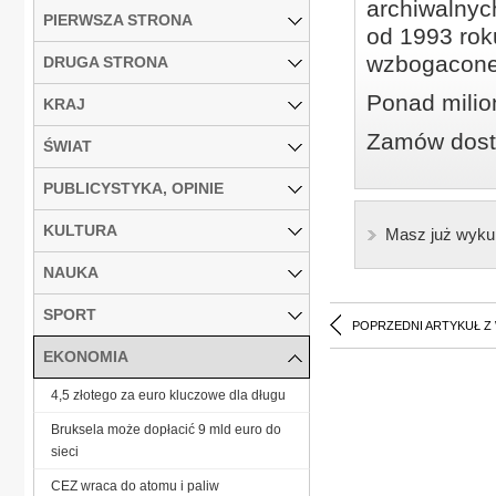
archiwalnyc
PIERWSZA STRONA
od 1993 roku
wzbogacone
DRUGA STRONA
Ponad milio
KRAJ
Zamów dostę
ŚWIAT
PUBLICYSTYKA, OPINIE
KULTURA
Masz już wyku
NAUKA
SPORT
POPRZEDNI ARTYKUŁ Z
EKONOMIA
4,5 złotego za euro kluczowe dla długu
Bruksela może dopłacić 9 mld euro do
sieci
CEZ wraca do atomu i paliw