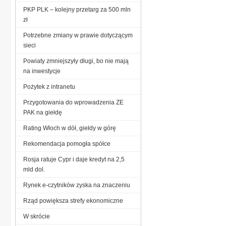
PKP PLK – kolejny przetarg za 500 mln
zł
Potrzebne zmiany w prawie dotyczącym
sieci
Powiaty zmniejszyły długi, bo nie mają
na inwestycje
Pożytek z intranetu
Przygotowania do wprowadzenia ZE
PAK na giełdę
Rating Włoch w dół, giełdy w górę
Rekomendacja pomogła spółce
Rosja ratuje Cypr i daje kredyt na 2,5
mld dol.
Rynek e-czytników zyska na znaczeniu
Rząd powiększa strefy ekonomiczne
W skrócie