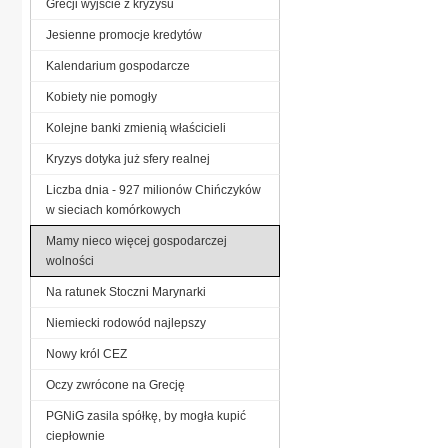
Grecji wyjście z kryzysu
Jesienne promocje kredytów
Kalendarium gospodarcze
Kobiety nie pomogły
Kolejne banki zmienią właścicieli
Kryzys dotyka już sfery realnej
Liczba dnia - 927 milionów Chińczyków
w sieciach komórkowych
Mamy nieco więcej gospodarczej
wolności
Na ratunek Stoczni Marynarki
Niemiecki rodowód najlepszy
Nowy król CEZ
Oczy zwrócone na Grecję
PGNiG zasila spółkę, by mogła kupić
ciepłownie