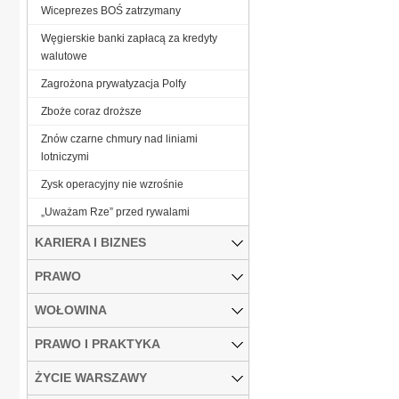
Wiceprezes BOŚ zatrzymany
Węgierskie banki zapłacą za kredyty
walutowe
Zagrożona prywatyzacja Polfy
Zboże coraz droższe
Znów czarne chmury nad liniami
lotniczymi
Zysk operacyjny nie wzrośnie
„Uważam Rze” przed rywalami
KARIERA I BIZNES
PRAWO
WOŁOWINA
PRAWO I PRAKTYKA
ŻYCIE WARSZAWY