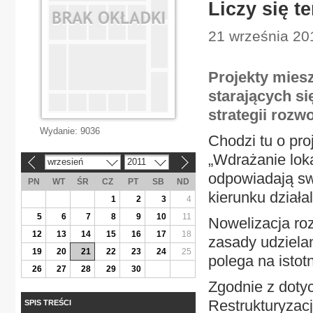
Liczy się 
21 września 201
Projekty mies
starających si
strategii rozw
Wydanie:
9036
Chodzi tu o pro
„Wdrażanie loka
wrzesień
2011
«
»
odpowiadają sw
PN
WT
ŚR
CZ
PT
SB
ND
kierunku działal
1
2
3
4
5
6
7
8
9
10
11
Nowelizacja roz
12
13
14
15
16
17
18
zasady udzielan
19
20
21
22
23
24
25
polega na istot
26
27
28
29
30
Zgodnie z doty
Restrukturyzacj
SPIS TREŚCI