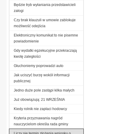
Będzie tryb wyłaniania przedstawicieli
załogi
Czy brak klauzuli w umowie zablokuje
możliwość odejścia
Elektroniczny komunikat to nie pisemne
powiadomienie
Gdy wydatki egzekucyjne przekraczają
kwotę zaległości
Głuchoniemy poprowadzi auto
Jak uciszyć burzę wokół informacji
publicznej
Jedno duże pole zastąpi kilka małych
Już obowiązują: 21 WRZEŚNIA
Kiedy rolnik nie zapłaci hodowcy
Kryteria przyznawania nagród
nauczycielom określa rada gminy
Liczy się termin złożenia wniosku o