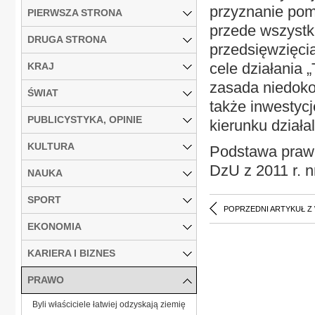
przyznanie pomo
PIERWSZA STRONA
przede wszystk
DRUGA STRONA
przedsięwzięci
cele działania 
KRAJ
zasada niedok
ŚWIAT
także inwestycj
PUBLICYSTYKA, OPINIE
kierunku działal
KULTURA
Podstawa prawn
DzU z 2011 r. n
NAUKA
SPORT
POPRZEDNI ARTYKUŁ Z
EKONOMIA
KARIERA I BIZNES
PRAWO
Byli właściciele łatwiej odzyskają ziemię