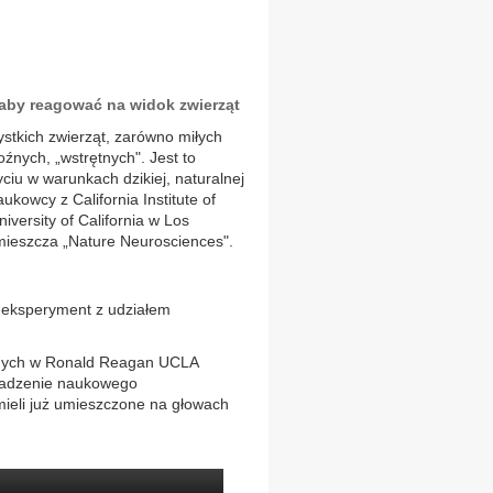
aby reagować na widok zwierząt
ystkich zwierząt, zarówno miłych
roźnych, „wstrętnych". Jest to
yciu w warunkach dzikiej, naturalnej
ukowcy z California Institute of
iversity of California w Los
mieszcza „Nature Neurosciences".
 eksperyment z udziałem
zonych w Ronald Reagan UCLA
owadzenie naukowego
mieli już umieszczone na głowach