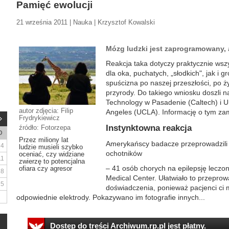
Pamięć ewolucji
21 września 2011 | Nauka | Krzysztof Kowalski
Mózg ludzki jest zaprogramowany, 
Reakcja taka dotyczy praktycznie wsz
dla oka, puchatych, „słodkich", jak i g
spuścizna po naszej przeszłości, po ż
przyrody. Do takiego wniosku doszli na
Technology w Pasadenie (Caltech) i Un
autor zdjęcia: Filip
Angeles (UCLA). Informację o tym za
Frydrykiewicz
Instynktowna reakcja
źródło: Fotorzepa
D
Przez miliony lat
Amerykańscy badacze przeprowadzili
4
ludzie musieli szybko
ochotników
oceniać, czy widziane
11
zwierzę to potencjalna
– 41 osób chorych na epilepsję lec
ofiara czy agresor
18
Medical Center. Ułatwiało to przepr
25
doświadczenia, ponieważ pacjenci ci 
odpowiednie elektrody. Pokazywano im fotografie innych...
Dostęp do treści Archiwum.rp.pl jest płatny.