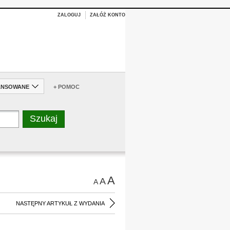
ZALOGUJ
ZAŁÓŻ KONTO
ANSOWANE
+ POMOC
A
A
A
NASTĘPNY ARTYKUŁ Z WYDANIA