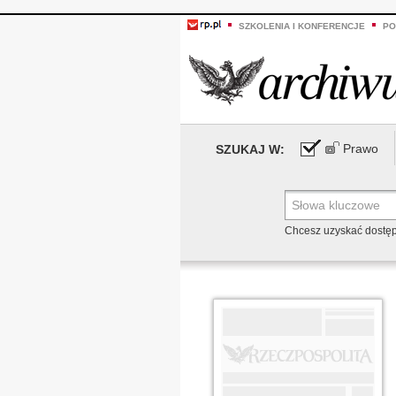
SZKOLENIA I KONFERENCJE
PO
Prawo
SZUKAJ W:
Chcesz uzyskać dostę