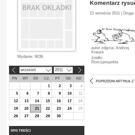
Komentarz rys
21 września 2011 | Druga 
autor zdjęcia: Andrzej
Krauze
Wydanie:
9036
źródło:
Rzeczpospolita
wrzesień
2011
«
»
PN
WT
ŚR
CZ
PT
SB
ND
POPRZEDNI ARTYKUŁ Z
1
2
3
4
5
6
7
8
9
10
11
12
13
14
15
16
17
18
19
20
21
22
23
24
25
26
27
28
29
30
SPIS TREŚCI