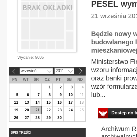
PESEL wym
21 września 20
Będzie nowy w
budowlanego l
mieszkaniowe
Wydanie:
9036
Ministerstwo F
wzoru informac
wrzesień
2011
«
»
oraz banki pro
PN
WT
ŚR
CZ
PT
SB
ND
wzór formularz
1
2
3
4
lub...
5
6
7
8
9
10
11
12
13
14
15
16
17
18
19
20
21
22
23
24
25
Dostęp do tr
26
27
28
29
30
Archiwum Rz
SPIS TREŚCI
archiwalnyc