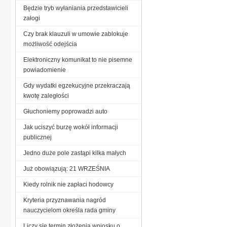
Będzie tryb wyłaniania przedstawicieli
załogi
Czy brak klauzuli w umowie zablokuje
możliwość odejścia
Elektroniczny komunikat to nie pisemne
powiadomienie
Gdy wydatki egzekucyjne przekraczają
kwotę zaległości
Głuchoniemy poprowadzi auto
Jak uciszyć burzę wokół informacji
publicznej
Jedno duże pole zastąpi kilka małych
Już obowiązują: 21 WRZEŚNIA
Kiedy rolnik nie zapłaci hodowcy
Kryteria przyznawania nagród
nauczycielom określa rada gminy
Liczy się termin złożenia wniosku o