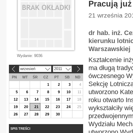
Pracują już
21 września 20
dr hab. inż. C
kierunku lotni
Warszawskiej
Wydanie:
9036
Kształcenie inż
ma długą tradyc
wrzesień
2011
«
»
ówczesnego Wyd
PN
WT
ŚR
CZ
PT
SB
ND
Sekcję Lotnicz
1
2
3
4
utworzono Kate
5
6
7
8
9
10
11
roku otwarto In
12
13
14
15
16
17
18
wykształciły w
19
20
21
22
23
24
25
26
27
28
29
30
przedwojennym 
Wydziału Mech
SPIS TREŚCI
utworzono Wydz