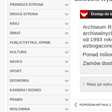
PIERWSZA STRONA
Dostęp do tr
DRUGA STRONA
KRAJ
Archiwum Rz
archiwalnyc
ŚWIAT
od 1993 roku
PUBLICYSTYKA, OPINIE
wzbogacone
KULTURA
Ponad milio
NAUKA
Zamów dostę
SPORT
EKONOMIA
Masz już wyku
KARIERA I BIZNES
PRAWO
POPRZEDNI ARTYKUŁ Z
WOŁOWINA