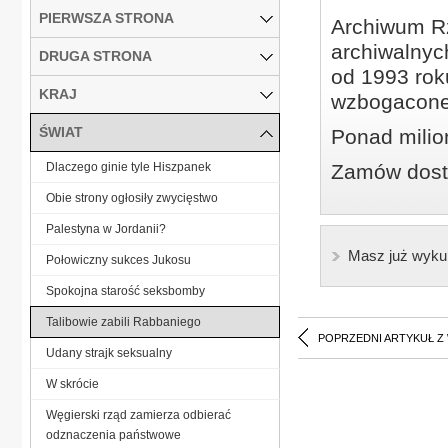
PIERWSZA STRONA
Archiwum Rz
archiwalnyc
DRUGA STRONA
od 1993 roku
KRAJ
wzbogacone
ŚWIAT
Ponad milio
Dlaczego ginie tyle Hiszpanek
Zamów dostę
Obie strony ogłosiły zwycięstwo
Palestyna w Jordanii?
Masz już wyku
Połowiczny sukces Jukosu
Spokojna starość seksbomby
Talibowie zabili Rabbaniego
POPRZEDNI ARTYKUŁ Z
Udany strajk seksualny
W skrócie
Węgierski rząd zamierza odbierać
odznaczenia państwowe