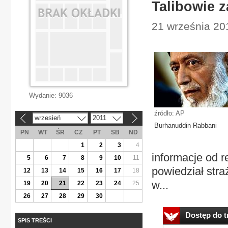
Talibowie z
21 września 201
Wydanie:
9036
źródło: AP
wrzesień
2011
«
»
Burhanuddin Rabbani
PN
WT
ŚR
CZ
PT
SB
ND
1
2
3
4
informacje od r
5
6
7
8
9
10
11
powiedział stra
12
13
14
15
16
17
18
w...
19
20
21
22
23
24
25
26
27
28
29
30
Dostęp do tr
SPIS TREŚCI