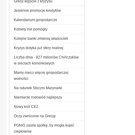
Grecji wyjście z kryzysu
Jesienne promocje kredytów
Kalendarium gospodarcze
Kobiety nie pomogły
Kolejne banki zmienią właścicieli
Kryzys dotyka już sfery realnej
Liczba dnia - 927 milionów Chińczyków
w sieciach komórkowych
Mamy nieco więcej gospodarczej
wolności
Na ratunek Stoczni Marynarki
Niemiecki rodowód najlepszy
Nowy król CEZ
Oczy zwrócone na Grecję
PGNiG zasila spółkę, by mogła kupić
ciepłownie