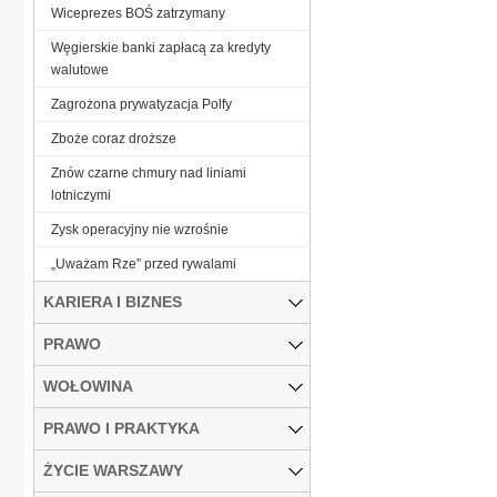
Wiceprezes BOŚ zatrzymany
Węgierskie banki zapłacą za kredyty
walutowe
Zagrożona prywatyzacja Polfy
Zboże coraz droższe
Znów czarne chmury nad liniami
lotniczymi
Zysk operacyjny nie wzrośnie
„Uważam Rze” przed rywalami
KARIERA I BIZNES
PRAWO
WOŁOWINA
PRAWO I PRAKTYKA
ŻYCIE WARSZAWY