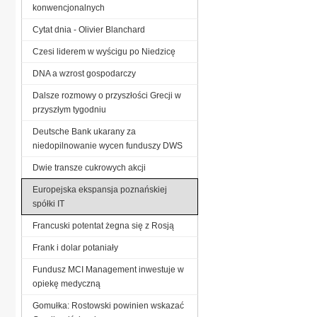
konwencjonalnych
Cytat dnia - Olivier Blanchard
Czesi liderem w wyścigu po Niedzicę
DNA a wzrost gospodarczy
Dalsze rozmowy o przyszłości Grecji w
przyszłym tygodniu
Deutsche Bank ukarany za
niedopilnowanie wycen funduszy DWS
Dwie transze cukrowych akcji
Europejska ekspansja poznańskiej
spółki IT
Francuski potentat żegna się z Rosją
Frank i dolar potaniały
Fundusz MCI Management inwestuje w
opiekę medyczną
Gomułka: Rostowski powinien wskazać