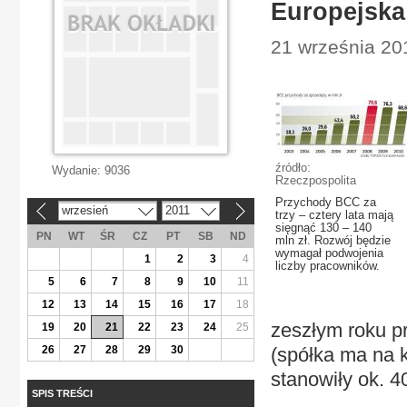
Europejska
21 września 20
źródło:
Wydanie:
9036
Rzeczpospolita
Przychody BCC za
wrzesień
2011
«
»
trzy – cztery lata mają
sięgnąć 130 – 140
PN
WT
ŚR
CZ
PT
SB
ND
mln zł. Rozwój będzie
wymagał podwojenia
1
2
3
4
liczby pracowników.
5
6
7
8
9
10
11
12
13
14
15
16
17
18
zeszłym roku p
19
20
21
22
23
24
25
26
27
28
29
30
(spółka ma na k
stanowiły ok. 40
SPIS TREŚCI