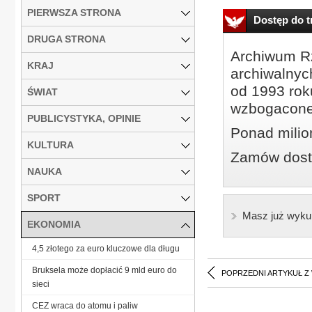
PIERWSZA STRONA
Dostęp do tr
DRUGA STRONA
Archiwum Rz
KRAJ
archiwalnyc
od 1993 roku
ŚWIAT
wzbogacone
PUBLICYSTYKA, OPINIE
Ponad milio
KULTURA
Zamów dostę
NAUKA
SPORT
Masz już wyku
EKONOMIA
4,5 złotego za euro kluczowe dla długu
Bruksela może dopłacić 9 mld euro do
POPRZEDNI ARTYKUŁ Z
sieci
CEZ wraca do atomu i paliw