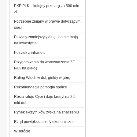
PKP PLK – kolejny przetarg za 500 mln
zł
Potrzebne zmiany w prawie dotyczącym
sieci
Powiaty zmniejszyły długi, bo nie mają
na inwestycje
Pożytek z intranetu
Przygotowania do wprowadzenia ZE
PAK na giełdę
Rating Włoch w dół, giełdy w górę
Rekomendacja pomogła spółce
Rosja ratuje Cypr i daje kredyt na 2,5
mld dol.
Rynek e-czytników zyska na znaczeniu
Rząd powiększa strefy ekonomiczne
W skrócie