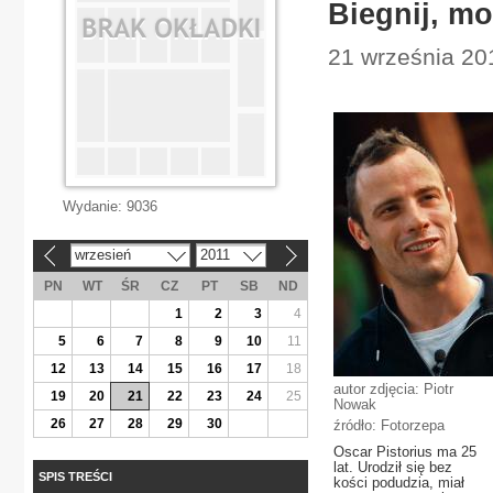
Biegnij, m
21 września 201
Wydanie:
9036
wrzesień
2011
«
»
PN
WT
ŚR
CZ
PT
SB
ND
1
2
3
4
5
6
7
8
9
10
11
12
13
14
15
16
17
18
autor zdjęcia: Piotr
19
20
21
22
23
24
25
Nowak
26
27
28
29
30
źródło: Fotorzepa
Oscar Pistorius ma 25
lat. Urodził się bez
SPIS TREŚCI
kości podudzia, miał