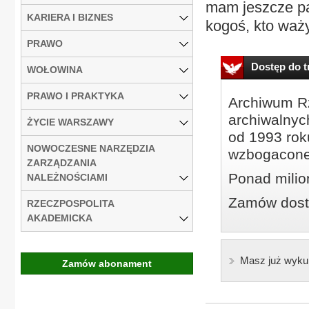
mam jeszcze pa
KARIERA I BIZNES
kogoś, kto waży
PRAWO
Dostęp do tr
WOŁOWINA
PRAWO I PRAKTYKA
Archiwum Rz
archiwalnyc
ŻYCIE WARSZAWY
od 1993 roku
NOWOCZESNE NARZĘDZIA
wzbogacone
ZARZĄDZANIA
Ponad milio
NALEŻNOŚCIAMI
Zamów dostę
RZECZPOSPOLITA
AKADEMICKA
Masz już wyku
Zamów abonament