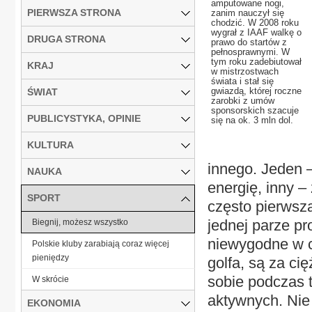
amputowane nogi,
PIERWSZA STRONA
zanim nauczył się
chodzić. W 2008 roku
wygrał z IAAF walkę o
DRUGA STRONA
prawo do startów z
pełnosprawnymi. W
tym roku zadebiutował
KRAJ
w mistrzostwach
świata i stał się
gwiazdą, której roczne
ŚWIAT
zarobki z umów
sponsorskich szacuje
PUBLICYSTYKA, OPINIE
się na ok. 3 mln dol.
KULTURA
innego. Jeden 
NAUKA
energię, inny –
SPORT
często pierwsza
jednej parze pr
Biegnij, możesz wszystko
niewygodne w c
Polskie kluby zarabiają coraz więcej
pieniędzy
golfa, są za ci
sobie podczas t
W skrócie
aktywnych. Nie 
EKONOMIA