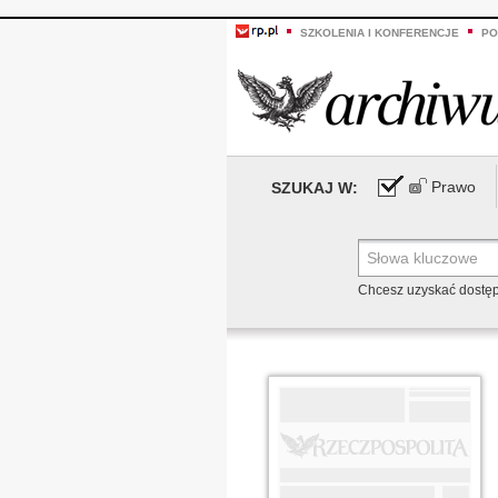
SZKOLENIA I KONFERENCJE
PO
Prawo
SZUKAJ W:
Chcesz uzyskać dostę