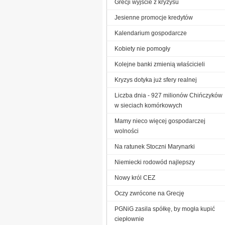
Grecji wyjście z kryzysu
Jesienne promocje kredytów
Kalendarium gospodarcze
Kobiety nie pomogły
Kolejne banki zmienią właścicieli
Kryzys dotyka już sfery realnej
Liczba dnia - 927 milionów Chińczyków
w sieciach komórkowych
Mamy nieco więcej gospodarczej
wolności
Na ratunek Stoczni Marynarki
Niemiecki rodowód najlepszy
Nowy król CEZ
Oczy zwrócone na Grecję
PGNiG zasila spółkę, by mogła kupić
ciepłownie