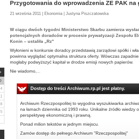
Przygotowania do wprowadzenia ZE PAK na 
21 września 2011 | Ekonomia | Justyna Piszczatowska
W ciągu dwóch tygodni Ministerstwo Skarbu zamierza wysłać
potencjalnych doradców w procesie prywatyzacji Zespołu E
Konin – ustaliła „Rz"
Wyłonieni w konkursie doradcy przedstawią zarządowi spółki i wła
powinna wyglądać optymalna struktura oferty. Wówczas zapadnie 
mogłaby podwyższyć kapitał w drodze emisji nowych papierów.
Nie wiadomo,...
D
Dostęp do treści Archiwum.rp.pl jest płatny.
4
11
Archiwum Rzeczpospolitej to wygodna wyszukiwarka archiw
18
na łamach dziennika od 1993 roku. Unikalne źródło wiedzy o
25
perspektywę ekonomiczną i prawną.
Ponad milion tekstów w jednym miejscu.
Zamów dostęp do pełnego Archiwum "Rzeczpospolitej"