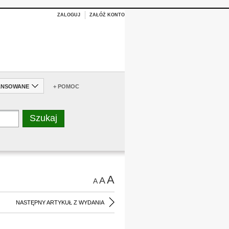
ZALOGUJ
ZAŁÓŻ KONTO
ANSOWANE
+ POMOC
A
A
A
NASTĘPNY ARTYKUŁ Z WYDANIA