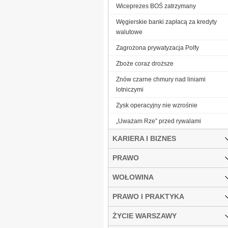
Wiceprezes BOŚ zatrzymany
Węgierskie banki zapłacą za kredyty
walutowe
Zagrożona prywatyzacja Polfy
Zboże coraz droższe
Znów czarne chmury nad liniami
lotniczymi
Zysk operacyjny nie wzrośnie
„Uważam Rze” przed rywalami
KARIERA I BIZNES
PRAWO
WOŁOWINA
PRAWO I PRAKTYKA
ŻYCIE WARSZAWY