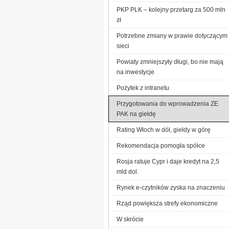
PKP PLK – kolejny przetarg za 500 mln
zł
Potrzebne zmiany w prawie dotyczącym
sieci
Powiaty zmniejszyły długi, bo nie mają
na inwestycje
Pożytek z intranetu
Przygotowania do wprowadzenia ZE
PAK na giełdę
Rating Włoch w dół, giełdy w górę
Rekomendacja pomogła spółce
Rosja ratuje Cypr i daje kredyt na 2,5
mld dol.
Rynek e-czytników zyska na znaczeniu
Rząd powiększa strefy ekonomiczne
W skrócie