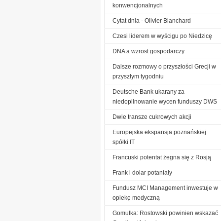
konwencjonalnych
Cytat dnia - Olivier Blanchard
Czesi liderem w wyścigu po Niedzicę
DNA a wzrost gospodarczy
Dalsze rozmowy o przyszłości Grecji w
przyszłym tygodniu
Deutsche Bank ukarany za
niedopilnowanie wycen funduszy DWS
Dwie transze cukrowych akcji
Europejska ekspansja poznańskiej
spółki IT
Francuski potentat żegna się z Rosją
Frank i dolar potaniały
Fundusz MCI Management inwestuje w
opiekę medyczną
Gomułka: Rostowski powinien wskazać