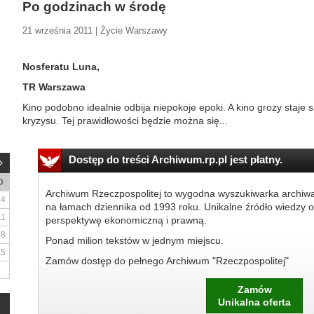
Po godzinach w środę
21 września 2011 | Życie Warszawy
Nosferatu Luna,
TR Warszawa
Kino podobno idealnie odbija niepokoje epoki. A kino grozy staje 
kryzysu. Tej prawidłowości będzie można się...
Dostęp do treści Archiwum.rp.pl jest płatny.
D
Archiwum Rzeczpospolitej to wygodna wyszukiwarka archiw
4
na łamach dziennika od 1993 roku. Unikalne źródło wiedzy o
11
perspektywę ekonomiczną i prawną.
18
Ponad milion tekstów w jednym miejscu.
25
Zamów dostęp do pełnego Archiwum "Rzeczpospolitej"
Zamów
Unikalna oferta