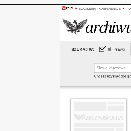
SZKOLENIA I KONFERENCJE
PO
Prawo
SZUKAJ W:
Chcesz uzyskać dostę