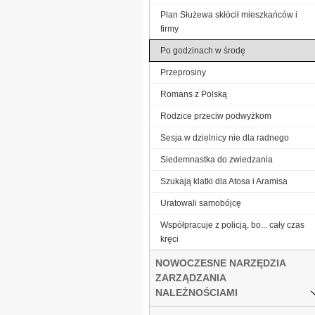
Plan Służewa skłócił mieszkańców i
firmy
Po godzinach w środę
Przeprosiny
Romans z Polską
Ro­dzi­ce prze­ciw pod­wyż­kom
Sesja w dzielnicy nie dla radnego
Siedemnastka do zwiedzania
Szukają klatki dla Atosa i Aramisa
Ura­to­wa­li sa­mo­bój­cę
Współpracuje z policją, bo... cały czas
kręci
NOWOCZESNE NARZĘDZIA
ZARZĄDZANIA
NALEŻNOŚCIAMI