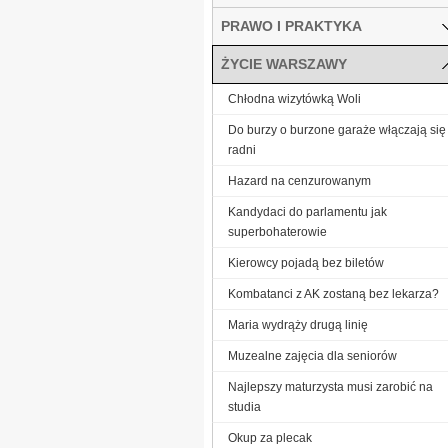
PRAWO I PRAKTYKA
ŻYCIE WARSZAWY
Chłodna wizytówką Woli
Do burzy o burzone garaże włączają się
radni
Hazard na cenzurowanym
Kandydaci do parlamentu jak
superbohaterowie
Kierowcy pojadą bez biletów
Kombatanci z AK zostaną bez lekarza?
Maria wydrąży drugą linię
Muzealne zajęcia dla seniorów
Najlepszy maturzysta musi zarobić na
studia
Okup za plecak