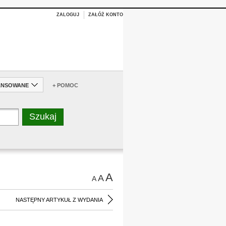
ZALOGUJ
ZAŁÓŻ KONTO
ANSOWANE
+ POMOC
A
A
A
NASTĘPNY ARTYKUŁ Z WYDANIA