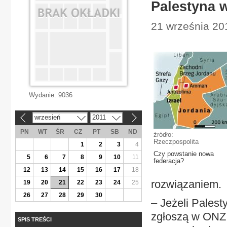
Palestyna 
21 września 201
Wydanie:
9036
wrzesień
2011
«
»
PN
WT
ŚR
CZ
PT
SB
ND
źródło:
Rzeczpospolita
1
2
3
4
Czy powstanie nowa
5
6
7
8
9
10
11
federacja?
12
13
14
15
16
17
18
rozwiązaniem.
19
20
21
22
23
24
25
26
27
28
29
30
– Jeżeli Palest
zgłoszą w ONZ p
SPIS TREŚCI