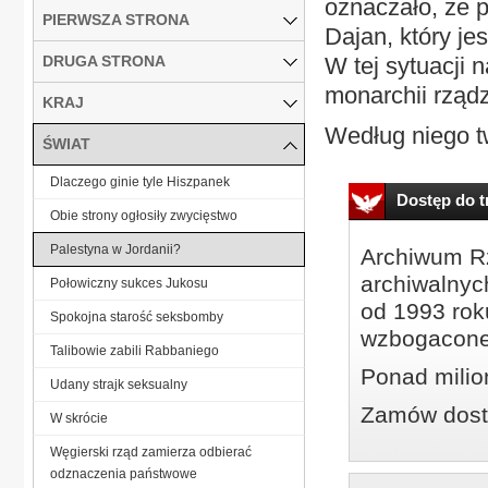
oznaczało, że p
PIERWSZA STRONA
Dajan, który j
DRUGA STRONA
W tej sytuacji 
monarchii rządz
KRAJ
Według niego tw
ŚWIAT
Dlaczego ginie tyle Hiszpanek
Dostęp do tr
Obie strony ogłosiły zwycięstwo
Palestyna w Jordanii?
Archiwum Rz
archiwalnyc
Połowiczny sukces Jukosu
od 1993 roku
Spokojna starość seksbomby
wzbogacone
Talibowie zabili Rabbaniego
Ponad milio
Udany strajk seksualny
Zamów dostę
W skrócie
Węgierski rząd zamierza odbierać
odznaczenia państwowe