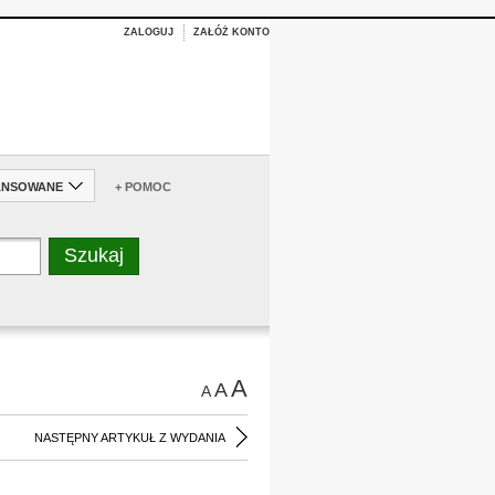
ZALOGUJ
ZAŁÓŻ KONTO
ANSOWANE
+ POMOC
A
A
A
NASTĘPNY ARTYKUŁ Z WYDANIA