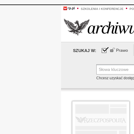
SZKOLENIA I KONFERENCJE
PO
Prawo
SZUKAJ W:
Chcesz uzyskać dostę