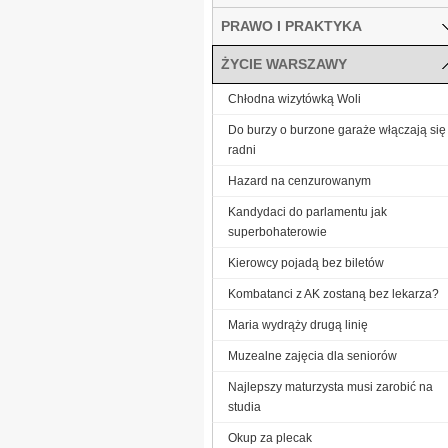
PRAWO I PRAKTYKA
ŻYCIE WARSZAWY
Chłodna wizytówką Woli
Do burzy o burzone garaże włączają się
radni
Hazard na cenzurowanym
Kandydaci do parlamentu jak
superbohaterowie
Kierowcy pojadą bez biletów
Kombatanci z AK zostaną bez lekarza?
Maria wydrąży drugą linię
Muzealne zajęcia dla seniorów
Najlepszy maturzysta musi zarobić na
studia
Okup za plecak