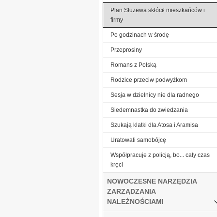
Plan Służewa skłócił mieszkańców i
firmy
Po godzinach w środę
Przeprosiny
Romans z Polską
Ro­dzi­ce prze­ciw pod­wyż­kom
Sesja w dzielnicy nie dla radnego
Siedemnastka do zwiedzania
Szukają klatki dla Atosa i Aramisa
Ura­to­wa­li sa­mo­bój­cę
Współpracuje z policją, bo... cały czas
kręci
NOWOCZESNE NARZĘDZIA
ZARZĄDZANIA
NALEŻNOŚCIAMI