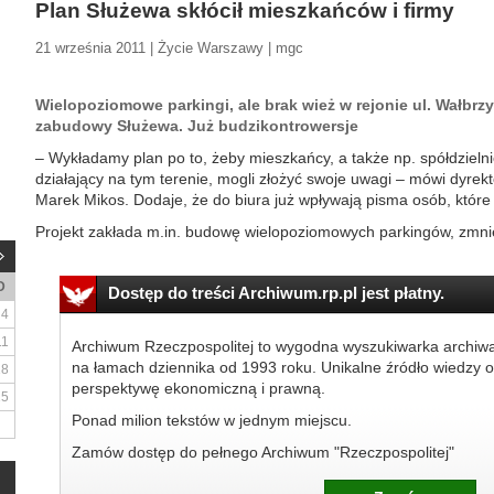
Plan Służewa skłócił mieszkańców i firmy
21 września 2011 | Życie Warszawy | mgc
Wielopoziomowe parkingi, ale brak wież w rejonie ul. Wałbrzy
zabudowy Służewa. Już budzikontrowersje
– Wykładamy plan po to, żeby mieszkańcy, a także np. spółdzieln
działający na tym terenie, mogli złożyć swoje uwagi – mówi dyrekt
Marek Mikos. Dodaje, że do biura już wpływają pisma osób, które
Projekt zakłada m.in. budowę wielopoziomowych parkingów, zmnie
D
Dostęp do treści Archiwum.rp.pl jest płatny.
4
11
Archiwum Rzeczpospolitej to wygodna wyszukiwarka archiw
na łamach dziennika od 1993 roku. Unikalne źródło wiedzy o
18
perspektywę ekonomiczną i prawną.
25
Ponad milion tekstów w jednym miejscu.
Zamów dostęp do pełnego Archiwum "Rzeczpospolitej"