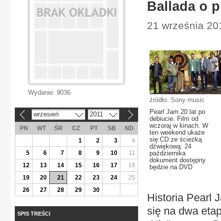
Ballada o p
21 września 201
Wydanie:
9036
źródło: Sony music
Pearl Jam 20 lat po
wrzesień
2011
«
»
debiucie. Film od
wczoraj w kinach. W
PN
WT
ŚR
CZ
PT
SB
ND
ten weekend ukaże
się CD ze ścieżką
1
2
3
4
dźwiękową. 24
5
6
7
8
9
10
11
października
dokument dostępny
12
13
14
15
16
17
18
będzie na DVD
19
20
21
22
23
24
25
26
27
28
29
30
Historia Pearl
się na dwa eta
SPIS TREŚCI