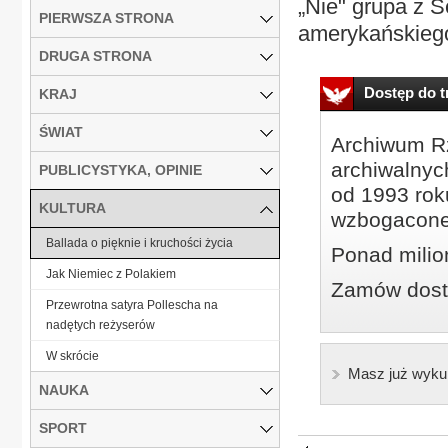
„Nie" grupa z S
PIERWSZA STRONA
amerykańskiego
DRUGA STRONA
Dostęp do tr
KRAJ
ŚWIAT
Archiwum Rz
archiwalnyc
PUBLICYSTYKA, OPINIE
od 1993 roku
KULTURA
wzbogacone
Ballada o pięknie i kruchości życia
Ponad milio
Jak Niemiec z Polakiem
Zamów dostę
Przewrotna satyra Pollescha na
nadętych reżyserów
W skrócie
Masz już wyku
NAUKA
SPORT