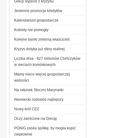
Grecji wyjście z kryzysu
Jesienne promocje kredytów
Kalendarium gospodarcze
Kobiety nie pomogły
Kolejne banki zmienią właścicieli
Kryzys dotyka już sfery realnej
Liczba dnia - 927 milionów Chińczyków
w sieciach komórkowych
Mamy nieco więcej gospodarczej
wolności
Na ratunek Stoczni Marynarki
Niemiecki rodowód najlepszy
Nowy król CEZ
Oczy zwrócone na Grecję
PGNiG zasila spółkę, by mogła kupić
ciepłownie