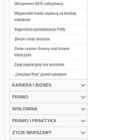
Wiceprezes BOŚ zatrzymany
Węgierskie banki zapłacą za kredyty
walutowe
Zagrożona prywatyzacja Polfy
Zboże coraz droższe
Znów czarne chmury nad liniami
lotniczymi
Zysk operacyjny nie wzrośnie
„Uważam Rze” przed rywalami
KARIERA I BIZNES
PRAWO
WOŁOWINA
PRAWO I PRAKTYKA
ŻYCIE WARSZAWY