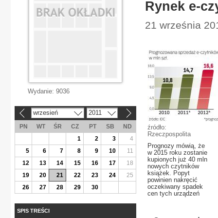
Rynek e-cz
21 września 20
Wydanie:
9036
wrzesień
2011
«
»
PN
WT
ŚR
CZ
PT
SB
ND
źródło:
Rzeczpospolita
1
2
3
4
Prognozy mówią, że
5
6
7
8
9
10
11
w 2015 roku zostanie
kupionych już 40 mln
12
13
14
15
16
17
18
nowych czytników
książek. Popyt
19
20
21
22
23
24
25
powinien nakręcić
oczekiwany spadek
26
27
28
29
30
cen tych urządzeń
SPIS TREŚCI