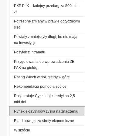
PKP PLK – kolejny przetarg za 500 mln
zł
Potrzebne zmiany w prawie dotyczącym
sieci
Powiaty zmniejszyły długi, bo nie mają
na inwestycje
Pożytek z intranetu
Przygotowania do wprowadzenia ZE
PAK na giełdę
Rating Włoch w dół, giełdy w górę
Rekomendacja pomogła spółce
Rosja ratuje Cypr i daje kredyt na 2,5
mld dol.
Rynek e-czytników zyska na znaczeniu
Rząd powiększa strefy ekonomiczne
W skrócie