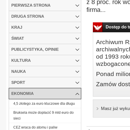
z 8 proc. rok w
PIERWSZA STRONA
firma...
DRUGA STRONA
Dostęp do tr
KRAJ
ŚWIAT
Archiwum Rz
archiwalnyc
PUBLICYSTYKA, OPINIE
od 1993 roku
KULTURA
wzbogacone
NAUKA
Ponad milio
SPORT
Zamów dostę
EKONOMIA
4,5 złotego za euro kluczowe dla długu
Masz już wyku
Bruksela może dopłacić 9 mld euro do
sieci
CEZ wraca do atomu i paliw