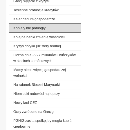
Grecji wyjście z kryzysu
Jesienne promocje kredytów
Kalendarium gospodarcze
Kobiety nie pomogły
Kolejne banki zmienią właścicieli
Kryzys dotyka już sfery realnej
Liczba dnia - 927 milionów Chińczyków
w sieciach komórkowych
Mamy nieco więcej gospodarczej
wolności
Na ratunek Stoczni Marynarki
Niemiecki rodowód najlepszy
Nowy król CEZ
Oczy zwrócone na Grecję
PGNiG zasila spółkę, by mogła kupić
ciepłownie