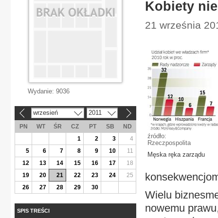
Kobiety ni
21 września 201
Wydanie:
9036
wrzesień
2011
«
»
PN
WT
ŚR
CZ
PT
SB
ND
źródło:
1
2
3
4
Rzeczpospolita
5
6
7
8
9
10
11
Męska ręka zarządu
12
13
14
15
16
17
18
konsekwencjom
19
20
21
22
23
24
25
26
27
28
29
30
Wielu biznesme
nowemu prawu, 
SPIS TREŚCI