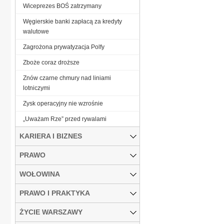
Wiceprezes BOŚ zatrzymany
Węgierskie banki zapłacą za kredyty
walutowe
Zagrożona prywatyzacja Polfy
Zboże coraz droższe
Znów czarne chmury nad liniami
lotniczymi
Zysk operacyjny nie wzrośnie
„Uważam Rze” przed rywalami
KARIERA I BIZNES
PRAWO
WOŁOWINA
PRAWO I PRAKTYKA
ŻYCIE WARSZAWY