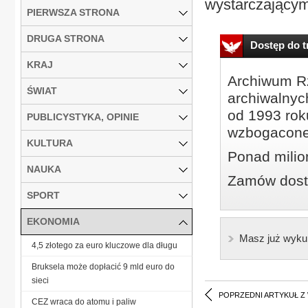
wystarczającym
PIERWSZA STRONA
DRUGA STRONA
Dostęp do tr
KRAJ
Archiwum Rz
ŚWIAT
archiwalnyc
od 1993 roku
PUBLICYSTYKA, OPINIE
wzbogacone
KULTURA
Ponad milio
NAUKA
Zamów dostę
SPORT
EKONOMIA
Masz już wyku
4,5 złotego za euro kluczowe dla długu
Bruksela może dopłacić 9 mld euro do
sieci
POPRZEDNI ARTYKUŁ Z
CEZ wraca do atomu i paliw