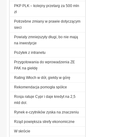
PKP PLK – kolejny przetarg za 500 mln
zł
Potrzebne zmiany w prawie dotyczącym
sieci
Powiaty zmniejszyły długi, bo nie mają
na inwestycje
Pożytek z intranetu
Przygotowania do wprowadzenia ZE
PAK na giełdę
Rating Włoch w dół, giełdy w górę
Rekomendacja pomogła spółce
Rosja ratuje Cypr i daje kredyt na 2,5
mld dol.
Rynek e-czytników zyska na znaczeniu
Rząd powiększa strefy ekonomiczne
W skrócie