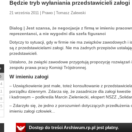
Będzie tryb wyłaniania przedstawicieli załogi
21 września 2011 | Prawo | Tomasz Zalewski
Dialog | Jest szansa, że negocjacje z firmą w imieniu prac
reprezentanci, a nie wygodni dla szefa figuranci
Dotyczy to sytuacji, gdy w firmie nie ma związków zawodowych i 
są z przedstawicielami załogi. Nie ma żadnych przepisów ustalając
przedstawicieli.
Ustalono, że związki zawodowe przygotują propozycję rozwiązań 
zespołu prawa pracy Komisji Trójstronnej.
W imieniu załogi
D
4
– Uzwiązkowienie jest małe, toteż konsultowanie z przedstawiciel
porządku dziennym. Zdarza się, że zasadnicze dla załogi kwestie 
11
i kadrowym – podkreśla Marcin Zieleniecki, ekspert NSZZ „Solida
18
– Zdarzyło się, że jedno z porozumień dotyczących przedłużenia 
25
imieniu załogi człowiek...
Dostęp do treści Archiwum.rp.pl jest płatny.