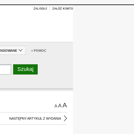
ZALOGUJ
ZAŁÓŻ KONTO
ANSOWANE
+ POMOC
A
A
A
NASTĘPNY ARTYKUŁ Z WYDANIA