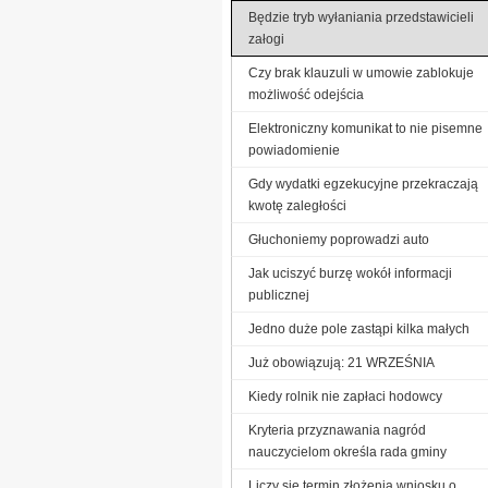
Będzie tryb wyłaniania przedstawicieli
załogi
Czy brak klauzuli w umowie zablokuje
możliwość odejścia
Elektroniczny komunikat to nie pisemne
powiadomienie
Gdy wydatki egzekucyjne przekraczają
kwotę zaległości
Głuchoniemy poprowadzi auto
Jak uciszyć burzę wokół informacji
publicznej
Jedno duże pole zastąpi kilka małych
Już obowiązują: 21 WRZEŚNIA
Kiedy rolnik nie zapłaci hodowcy
Kryteria przyznawania nagród
nauczycielom określa rada gminy
Liczy się termin złożenia wniosku o