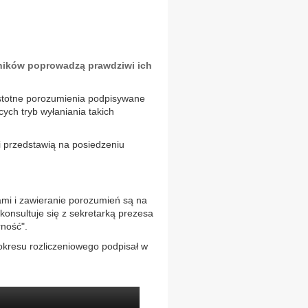
owników poprowadzą prawdziwi ich
istotne porozumienia podpisywane
ych tryb wyłaniania takich
i przedstawią na posiedzeniu
ami i zawieranie porozumień są na
konsultuje się z sekretarką prezesa
rność".
okresu rozliczeniowego podpisał w