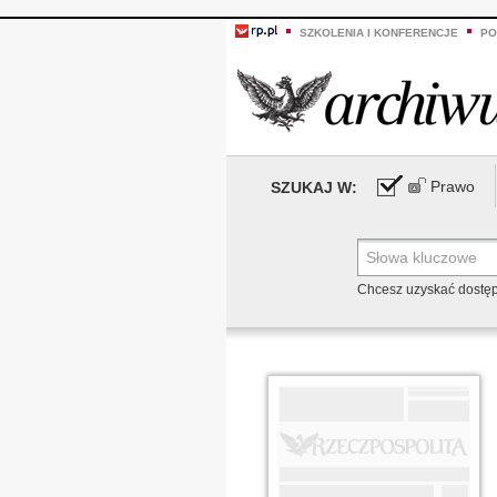
SZKOLENIA I KONFERENCJE
PO
Prawo
SZUKAJ W:
Chcesz uzyskać dostę