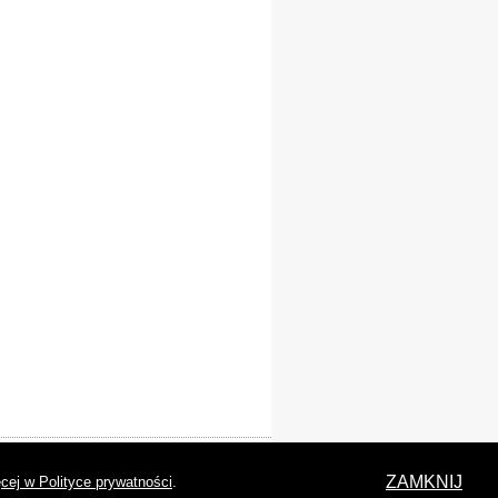
laracja dostępności
ZAMKNIJ
cej w Polityce prywatności
.