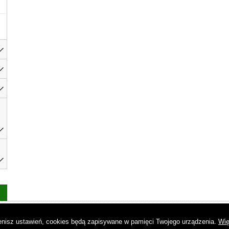
as
|
Regulamin
|
Reklama
|
Napisz do nas
|
Kontakt
|
Pliki cookies
|
Dek
mienisz ustawień, cookies będą zapisywane w pamięci Twojego urządzenia.
Wię
© Copyright by Gremi Media SA