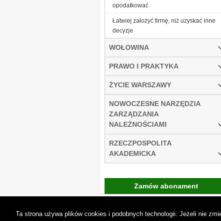
opodatkować
Łatwiej założyć firmę, niż uzyskać inne
decyzje
WOŁOWINA
PRAWO I PRAKTYKA
ŻYCIE WARSZAWY
NOWOCZESNE NARZĘDZIA
ZARZĄDZANIA
NALEŻNOŚCIAMI
RZECZPOSPOLITA
AKADEMICKA
Zamów abonament
Gremi Media:
O n
Ta strona używa plików cookies i podobnych technologii. Jeżeli nie z