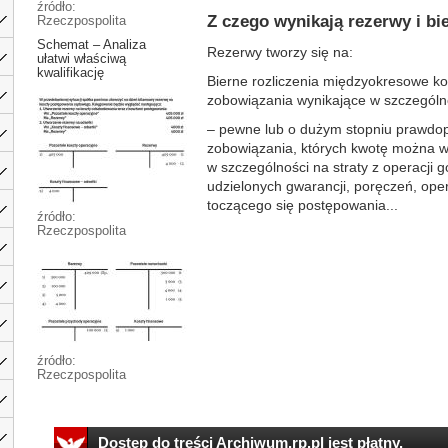
źródło:
Z czego wynikają rezerwy i b
Rzeczpospolita
Schemat – Analiza
Rezerwy tworzy się na:
ułatwi właściwą
kwalifikację
Bierne rozliczenia międzyokresowe ko
zobowiązania wynikające w szczególnoś
– pewne lub o dużym stopniu prawdo
zobowiązania, których kwotę można 
w szczególności na straty z operacji 
udzielonych gwarancji, poręczeń, ope
toczącego się postępowania...
źródło:
Rzeczpospolita
źródło:
Rzeczpospolita
Dostęp do treści Archiwum.rp.pl jest płatny.