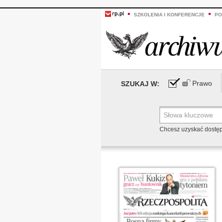
SZKOLENIA I KONFERENCJE
PO
Prawo
SZUKAJ W:
Chcesz uzyskać dostę