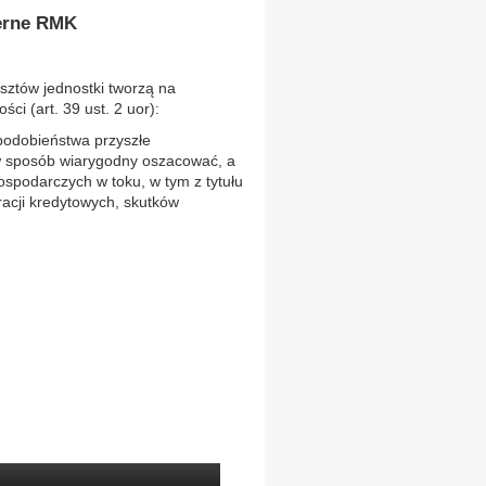
ierne RMK
sztów jednostki tworzą na
ci (art. 39 ust. 2 uor):
podobieństwa przyszłe
w sposób wiarygodny oszacować, a
gospodarczych w toku, w tym z tytułu
racji kredytowych, skutków