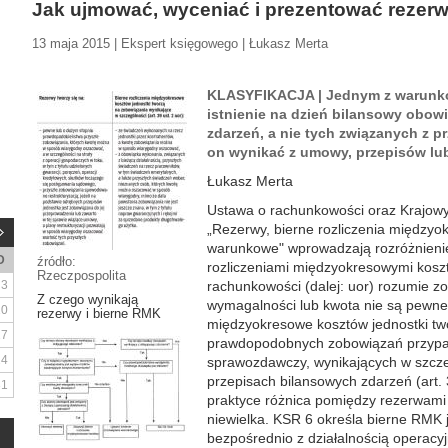
Jak ujmować, wyceniać i prezentować rezer
13 maja 2015 | Ekspert księgowego | Łukasz Merta
KLASYFIKACJA | Jednym z warunków
istnienie na dzień bilansowy obow
zdarzeń, a nie tych związanych z pr
on wynikać z umowy, przepisów lub
Łukasz Merta
Ustawa o rachunkowości oraz Krajow
„Rezerwy, bierne rozliczenia między
warunkowe" wprowadzają rozróżnienie
D
źródło:
rozliczeniami międzyokresowymi kosz
Rzeczpospolita
3
rachunkowości (dalej: uor) rozumie zo
Z czego wynikają
wymagalności lub kwota nie są pewne.
10
rezerwy i bierne RMK
międzyokresowe kosztów jednostki tw
17
prawdopodobnych zobowiązań przypad
24
sprawozdawczy, wynikających w szcze
przepisach bilansowych zdarzeń (art. 
31
praktyce różnica pomiędzy rezerwami 
niewielka. KSR 6 określa bierne RMK
bezpośrednio z działalnością operacyj