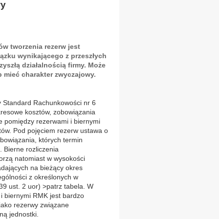
wy
 tworzenia rezerw jest
iązku wynikającego z przeszłych
zyszłą działalnością firmy. Może
 mieć charakter zwyczajowy.
y Standard Rachunkowości nr 6
okresowe kosztów, zobowiązania
 pomiędzy rezerwami i biernymi
tów. Pod pojęciem rezerw ustawa o
bowiązania, których termin
 Bierne rozliczenia
orzą natomiast w wysokości
ających na bieżący okres
gólności z określonych w
39 ust. 2 uor) >patrz tabela. W
i biernymi RMK jest bardzo
 jako rezerwy związane
ną jednostki.