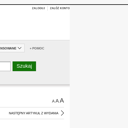
ZALOGUJ
ZAŁÓŻ KONTO
ANSOWANE
+ POMOC
A
A
A
NASTĘPNY ARTYKUŁ Z WYDANIA