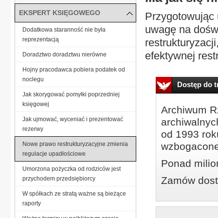
EKSPERT KSIĘGOWEGO
Przygotowując u
uwagę na dośw
Dodatkowa staranność nie była
reprezentacją
restrukturyzacj
efektywnej restr
Doradztwo doradztwu nierówne
Hojny pracodawca pobiera podatek od
noclegu
Dostęp do tr
Jak skorygować pomyłki poprzedniej
księgowej
Archiwum Rz
Jak ujmować, wyceniać i prezentować
archiwalnyc
rezerwy
od 1993 roku
Nowe prawo restrukturyzacyjne zmienia
wzbogacone
regulacje upadłościowe
Ponad milio
Umorzona pożyczka od rodziców jest
Zamów dostę
przychodem przedsiębiorcy
W spółkach ze stratą ważne są bieżące
raporty