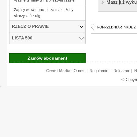
Ważne terminy w najbliższym czasie
Masz już wyku
Zapisy w ewidencji to za mało, żeby
skorzystać z ulg
RZECZ O PRAWIE
POPRZEDNI ARTYKUŁ Z
LISTA 500
Zamów abonament
Gremi Media:
O nas
|
Regulamin
|
Reklama
|
N
© Copyr