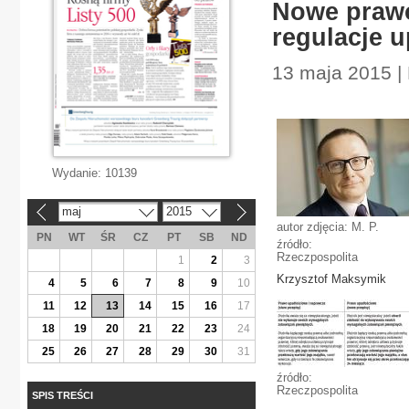
Nowe prawo
regulacje 
13 maja 2015 |
Wydanie:
10139
maj
2015
«
»
autor zdjęcia: M. P.
PN
WT
ŚR
CZ
PT
SB
ND
źródło:
Rzeczpospolita
1
2
3
Krzysztof Maksymik
4
5
6
7
8
9
10
11
12
13
14
15
16
17
18
19
20
21
22
23
24
25
26
27
28
29
30
31
źródło:
Rzeczpospolita
SPIS TREŚCI