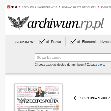
SZKOLENIA I KONFERENCJE
POZNAJ NASZE PRODUKTY
E-SKLE
Prawo
Ekonomia i biznes
SZUKAJ W:
Chcesz uzyskać dostęp do archiwum?
Zobacz ofertę
POPRZEDNI ARTYKUŁ Z