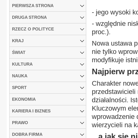
PIERWSZA STRONA
- jego wysoki ko
DRUGA STRONA
- względnie nis
RZECZ O POLITYCE
proc.).
KRAJ
Nowa ustawa po
nie tylko wprow
ŚWIAT
modyfikuje ist
KULTURA
Najpierw prz
NAUKA
Charakter nowe
SPORT
przedstawiciel
działalności. I
EKONOMIA
Kluczowym ele
KARIERA I BIZNES
wprowadzenie 
PRAWO
wierzycieli na 
DOBRA FIRMA
...a jak się 