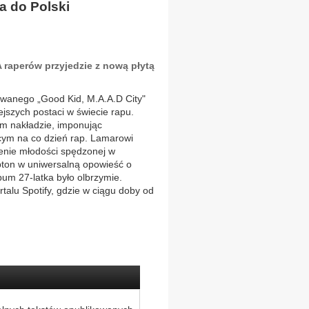
a do Polski
 raperów przyjedzie z nową płytą
owanego „Good Kid, M.A.A.D City"
ejszych postaci w świecie rapu.
m nakładzie, imponując
cym na co dzień rap. Lamarowi
enie młodości spędzonej w
ton w uniwersalną opowieść o
um 27-latka było olbrzymie.
rtalu Spotify, gdzie w ciągu doby od