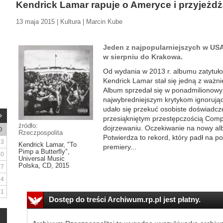
Kendrick Lamar rapuje o Ameryce i przyjeżdż
13 maja 2015 | Kultura | Marcin Kube
Jeden z najpopularniejszych w USA
w sierpniu do Krakowa.
Od wydania w 2013 r. albumu zatytuł
Kendrick Lamar stał się jedną z ważni
Album sprzedał się w ponadmilionowy
najwybredniejszym krytykom ignorują
udało się przekuć osobiste doświadcz
przesiąkniętym przestępczością Comp
źródło:
dojrzewaniu. Oczekiwanie na nowy alb
D
Rzeczpospolita
Potwierdza to rekord, który padł na po
3
Kendrick Lamar, "To
premiery...
Pimp a Butterfly",
10
Universal Music
Polska, CD, 2015
17
24
31
Dostęp do treści Archiwum.rp.pl jest płatny.