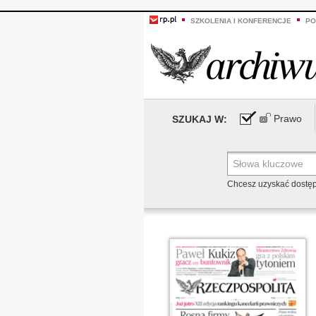
SZKOLENIA I KONFERENCJE
PO
Prawo
SZUKAJ W:
Chcesz uzyskać dostę