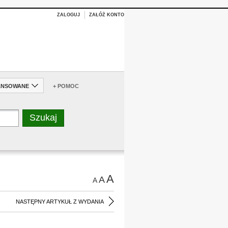
ZALOGUJ
ZAŁÓŻ KONTO
ANSOWANE
+ POMOC
A
A
A
NASTĘPNY ARTYKUŁ Z WYDANIA