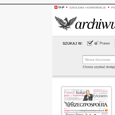
SZKOLENIA I KONFERENCJE
PO
Prawo
SZUKAJ W:
Chcesz uzyskać dostę