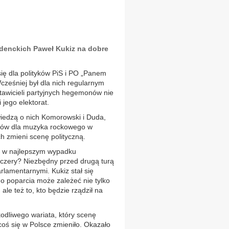
denckich Paweł Kukiz na dobre
ię dla polityków PiS i PO „Panem
cześniej był dla nich regularnym
awicieli partyjnych hegemonów nie
 jego elektorat.
wiedzą o nich Komorowski i Duda,
łosów dla muzyka rockowego w
h zmieni scenę polityczną.
ub w najlepszym wypadku
zczery? Niezbędny przed drugą turą
lamentarnymi. Kukiz stał się
go poparcia może zależeć nie tylko
ale też to, kto będzie rządził na
odliwego wariata, który scenę
 coś się w Polsce zmieniło. Okazało