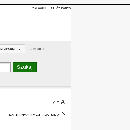
ZALOGUJ
ZAŁÓŻ KONTO
ANSOWANE
+ POMOC
A
A
A
NASTĘPNY ARTYKUŁ Z WYDANIA