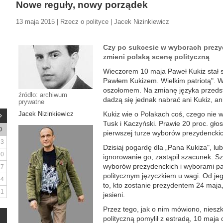
Nowe reguły, nowy porządek
13 maja 2015 | Rzecz o polityce | Jacek Nizinkiewicz
Czy po sukcesie w wyborach prezy
zmieni polską scenę polityczną
Wieczorem 10 maja Paweł Kukiz stał s
Pawłem Kukizem. Wielkim patriotą". W
oszołomem. Na zmianę języka przedst
źródło: archiwum
dadzą się jednak nabrać ani Kukiz, ani
prywatne
Jacek Nizinkiewicz
Kukiz wie o Polakach coś, czego nie 
Tusk i Kaczyński. Prawie 20 proc. g
D
pierwszej turze wyborów prezydenckic
3
Dzisiaj pogardę dla „Pana Kukiza", l
10
ignorowanie go, zastąpił szacunek. S
wyborów prezydenckich i wyborami par
17
politycznym języczkiem u wagi. Od je
24
to, kto zostanie prezydentem 24 maja, 
31
jesieni.
Przez tego, jak o nim mówiono, nieszk
polityczną pomylił z estradą, 10 maja