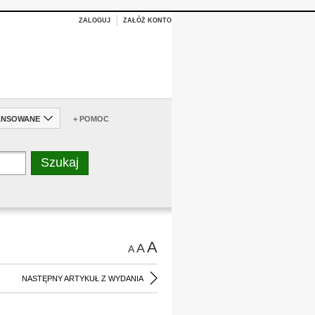
ZALOGUJ
ZAŁÓŻ KONTO
ANSOWANE
+ POMOC
A
A
A
NASTĘPNY ARTYKUŁ Z WYDANIA