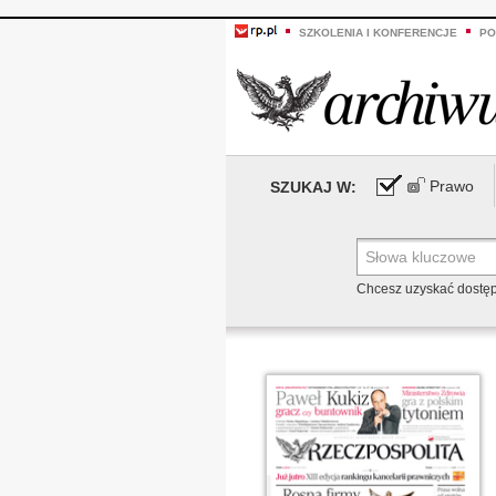
SZKOLENIA I KONFERENCJE
PO
Prawo
SZUKAJ W:
Chcesz uzyskać dostę