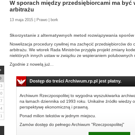
W sporach między przedsiębiorcami ma być wi
arbitrażu
13 maja 2015 | Prawo | bork
Skorzystanie z alternatywnych metod rozwiązywania sporów 
Nowelizacja procedury cywilnej ma zachęcić przedsiębiorców do c
arbitrażu. We wtorek Rada Ministrów przyjęła projekt zmiany ko
niektórych innych ustaw w związku ze wspieraniem polubownych
Zgodnie z nowelą już...
D
Dostęp do treści Archiwum.rp.pl jest płatny.
3
10
Archiwum Rzeczpospolitej to wygodna wyszukiwarka archiw
17
na łamach dziennika od 1993 roku. Unikalne źródło wiedzy o
perspektywę ekonomiczną i prawną.
24
Ponad milion tekstów w jednym miejscu.
31
Zamów dostęp do pełnego Archiwum "Rzeczpospolitej"