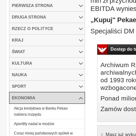
mln zł przy­cho
PIERWSZA STRONA
EBIT­DA wy­nie­s
DRUGA STRONA
„Ku­puj" Pe­ka­
RZECZ O POLITYCE
Spe­cja­li­ści D
KRAJ
Dostęp do tr
ŚWIAT
KULTURA
Archiwum Rz
archiwalnyc
NAUKA
od 1993 roku
SPORT
wzbogacone
Ponad milio
EKONOMIA
Zamów dostę
Akcja kredytowa w Banku Pekao
nabiera rozpędu
Aperitify nadal w modzie
Coraz mniej państwowych spółek w
Masz już wyku