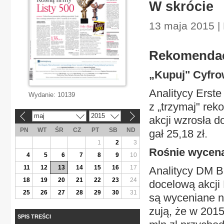
W skrócie
13 maja 2015 |
­Re­ko­men­da­
„Ku­puj" Cy­fro
Ana­li­ty­cy Er­s
Wydanie:
10139
z „trzy­maj" re­k
maj
2015
«
»
ak­cji wzro­sła d
PN
WT
ŚR
CZ
PT
SB
ND
gał 25,18 zł.
1
2
3
Ro­śnie wy­ce­na
4
5
6
7
8
9
10
11
12
13
14
15
16
17
Ana­li­ty­cy DM B
18
19
20
21
22
23
24
do­ce­lo­wą ak­c
25
26
27
28
29
30
31
są wy­ce­nia­ne n
zu­ją, że w 2015
SPIS TREŚCI