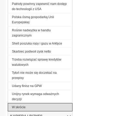
Patrioty powinny zapewnić nam dostęp
do technologii z USA
Polska ósmą gospodarką Unii
Europejskiej
Rośnie nadwyżka w handlu
zagranicznym
Shell poszuka ropy i gazu w Arktyce
Skarbiec podwoił zysk netto
Trzeba rozwiązać sprawę kredytów
walutowych
Tytoń nie może się doczekać na
przepisy
Udany finisz na GPW
Unijny rynek wymaga odważnych
decyzji
W skrócie
KARIERA I BIZNES