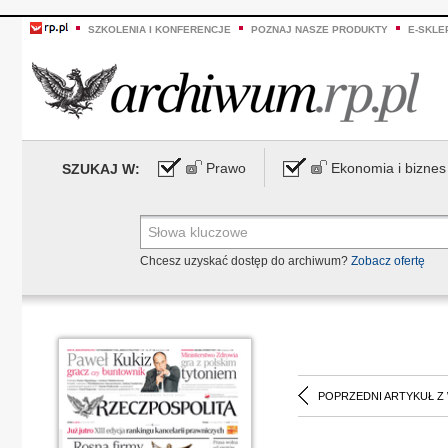
SZKOLENIA I KONFERENCJE
POZNAJ NASZE PRODUKTY
E-SKLE
Prawo
Ekonomia i biznes
SZUKAJ W:
Chcesz uzyskać dostęp do archiwum?
Zobacz ofertę
POPRZEDNI ARTYKUŁ Z