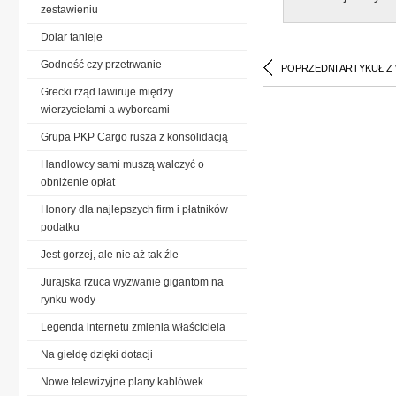
zestawieniu
Dolar tanieje
Godność czy przetrwanie
POPRZEDNI ARTYKUŁ Z
Grecki rząd lawiruje między
wierzycielami a wyborcami
Grupa PKP Cargo rusza z konsolidacją
Handlowcy sami muszą walczyć o
obniżenie opłat
Honory dla najlepszych firm i płatników
podatku
Jest gorzej, ale nie aż tak źle
Jurajska rzuca wyzwanie gigantom na
rynku wody
Legenda internetu zmienia właściciela
Na giełdę dzięki dotacji
Nowe telewizyjne plany kablówek