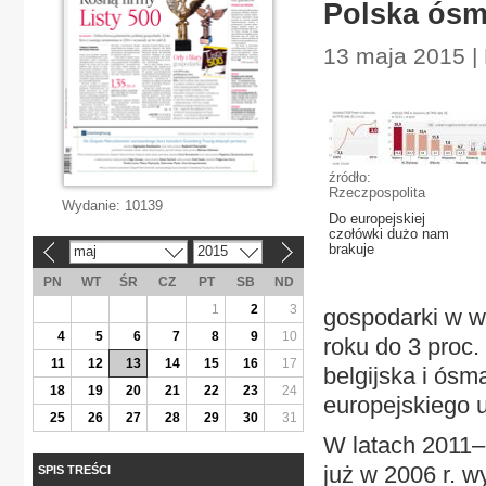
Polska ósm
13 maja 2015 |
źródło:
Rzeczpospolita
Wydanie:
10139
Do europejskiej
czołówki dużo nam
brakuje
maj
2015
«
»
PN
WT
ŚR
CZ
PT
SB
ND
1
2
3
gospodarki w w
4
5
6
7
8
9
10
roku do 3 proc
11
12
13
14
15
16
17
belgijska i ósm
18
19
20
21
22
23
24
europejskiego 
25
26
27
28
29
30
31
W latach 2011–
już w 2006 r. w
SPIS TREŚCI