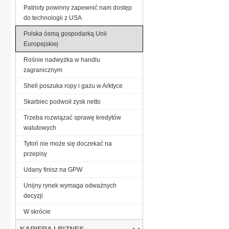
Patrioty powinny zapewnić nam dostęp
do technologii z USA
Polska ósmą gospodarką Unii
Europejskiej
Rośnie nadwyżka w handlu
zagranicznym
Shell poszuka ropy i gazu w Arktyce
Skarbiec podwoił zysk netto
Trzeba rozwiązać sprawę kredytów
walutowych
Tytoń nie może się doczekać na
przepisy
Udany finisz na GPW
Unijny rynek wymaga odważnych
decyzji
W skrócie
KARIERA I BIZNES