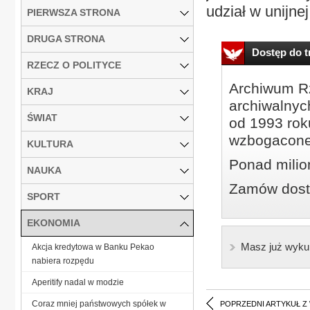
udział w unijne
PIERWSZA STRONA
DRUGA STRONA
Dostęp do tr
RZECZ O POLITYCE
Archiwum Rz
KRAJ
archiwalnyc
ŚWIAT
od 1993 roku
wzbogacone
KULTURA
Ponad milio
NAUKA
Zamów dostę
SPORT
EKONOMIA
Masz już wyku
Akcja kredytowa w Banku Pekao
nabiera rozpędu
Aperitify nadal w modzie
Coraz mniej państwowych spółek w
POPRZEDNI ARTYKUŁ Z