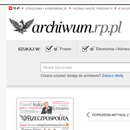
SZKOLENIA I KONFERENCJE
POZNAJ NASZE PRODUKTY
E-SKLE
Prawo
Ekonomia i biznes
SZUKAJ W:
Chcesz uzyskać dostęp do archiwum?
Zobacz ofertę
POPRZEDNI ARTYKUŁ Z