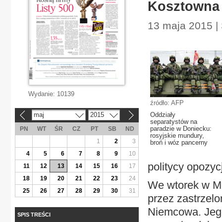
Kosztowna 
13 maja 2015 |
Wydanie:
10139
źródło: AFP
maj
2015
Oddziały
«
»
separatystów na
paradzie w Doniecku:
PN
WT
ŚR
CZ
PT
SB
ND
rosyjskie mundury,
1
2
3
broń i wóz pancerny
4
5
6
7
8
9
10
politycy opozycj
11
12
13
14
15
16
17
18
19
20
21
22
23
24
We wtorek w M
25
26
27
28
29
30
31
przez zastrzel
Niemcowa. Jego 
SPIS TREŚCI