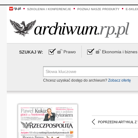
SZKOLENIA I KONFERENCJE
POZNAJ NASZE PRODUKTY
E-SKLE
Prawo
Ekonomia i biznes
SZUKAJ W:
Chcesz uzyskać dostęp do archiwum?
Zobacz ofertę
POPRZEDNI ARTYKUŁ Z