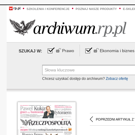
SZKOLENIA I KONFERENCJE
POZNAJ NASZE PRODUKTY
E-SKLE
Prawo
Ekonomia i biznes
SZUKAJ W:
Chcesz uzyskać dostęp do archiwum?
Zobacz ofertę
POPRZEDNI ARTYKUŁ Z