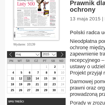
Prawnik dl
ochrony
13 maja 2015 |
Polski radca 
Nieodpłatna po
Wydanie:
10139
ochronę między
zapewnienie tr
maj
2015
«
»
recepcyjnego – 
PN
WT
ŚR
CZ
PT
SB
ND
ustawy o udzie
1
2
3
Projekt przyjął 
4
5
6
7
8
9
10
11
12
13
14
15
16
17
Darmowej pomoc
18
19
20
21
22
23
24
prawni oraz or
25
26
27
28
29
30
31
prowadzoną pr
Porady w zrozu
SPIS TREŚCI