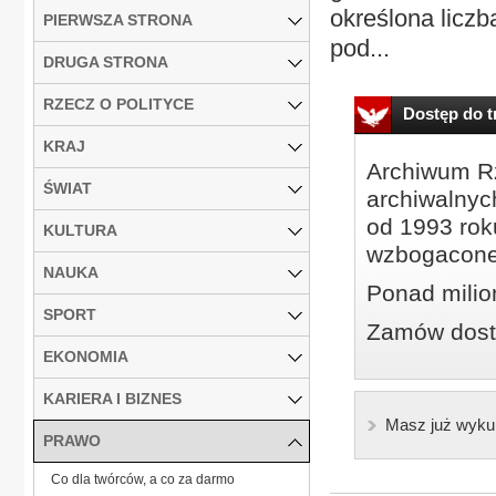
określona liczb
PIERWSZA STRONA
pod...
DRUGA STRONA
RZECZ O POLITYCE
Dostęp do tr
KRAJ
Archiwum Rz
ŚWIAT
archiwalnyc
od 1993 roku
KULTURA
wzbogacone
NAUKA
Ponad milio
SPORT
Zamów dostę
EKONOMIA
KARIERA I BIZNES
Masz już wyku
PRAWO
Co dla twórców, a co za darmo