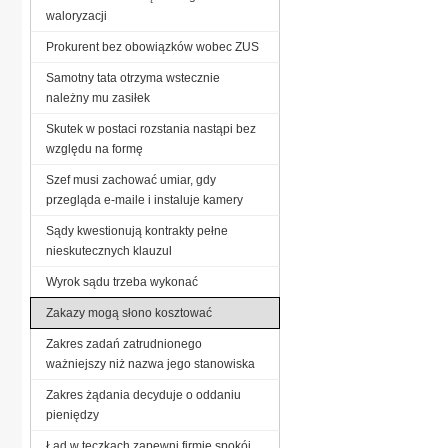
waloryzacji
Prokurent bez obowiązków wobec ZUS
Samotny tata otrzyma wstecznie
należny mu zasiłek
Skutek w postaci rozstania nastąpi bez
względu na formę
Szef musi zachować umiar, gdy
przegląda e-maile i instaluje kamery
Sądy kwestionują kontrakty pełne
nieskutecznych klauzul
Wyrok sądu trzeba wykonać
Zakazy mogą słono kosztować
Zakres zadań zatrudnionego
ważniejszy niż nazwa jego stanowiska
Zakres żądania decyduje o oddaniu
pieniędzy
Ład w teczkach zapewni firmie spokój