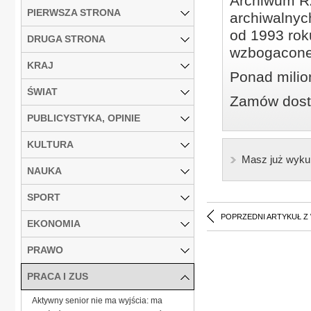
Archiwum Rz
PIERWSZA STRONA
archiwalnyc
od 1993 roku
DRUGA STRONA
wzbogacone
KRAJ
Ponad milio
ŚWIAT
Zamów dostę
PUBLICYSTYKA, OPINIE
KULTURA
Masz już wyku
NAUKA
SPORT
POPRZEDNI ARTYKUŁ Z
EKONOMIA
PRAWO
PRACA I ZUS
Aktywny senior nie ma wyjścia: ma