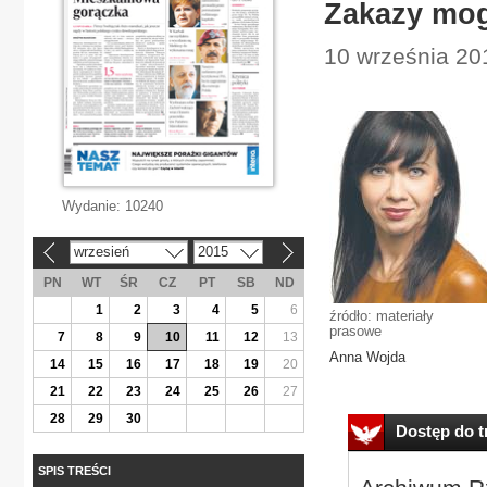
Zakazy mog
10 września 20
Wydanie:
10240
wrzesień
2015
«
»
PN
WT
ŚR
CZ
PT
SB
ND
1
2
3
4
5
6
źródło: materiały
prasowe
7
8
9
10
11
12
13
Anna Wojda
14
15
16
17
18
19
20
21
22
23
24
25
26
27
28
29
30
Dostęp do tr
SPIS TREŚCI