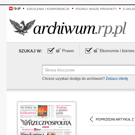
SZKOLENIA I KONFERENCJE
POZNAJ NASZE PRODUKTY
E-SKLE
Prawo
Ekonomia i biznes
SZUKAJ W:
Chcesz uzyskać dostęp do archiwum?
Zobacz ofertę
POPRZEDNI ARTYKUŁ Z