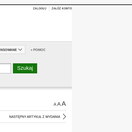
ZALOGUJ
ZAŁÓŻ KONTO
ANSOWANE
+ POMOC
A
A
A
NASTĘPNY ARTYKUŁ Z WYDANIA