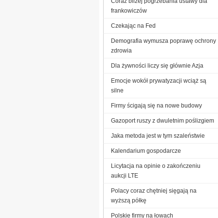
Coraz bliżej pogrzebania ustawy dla
frankowiczów
Czekając na Fed
Demografia wymusza poprawę ochrony
zdrowia
Dla żywności liczy się głównie Azja
Emocje wokół prywatyzacji wciąż są
silne
Firmy ścigają się na nowe budowy
Gazoport ruszy z dwuletnim poślizgiem
Jaka metoda jest w tym szaleństwie
Kalendarium gospodarcze
Licytacja na opinie o zakończeniu
aukcji LTE
Polacy coraz chętniej sięgają na
wyższą półkę
Polskie firmy na łowach