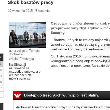
Skok kosztów pracy
10 września 2015 | Ekonomia
Ozusowanie umów zleceń to krok w
przeprowadzany zbyt szybko – mówi
Security.
– Branże, których te zmiany najbardzie
usługi sprzątania, nie zdążą się przy
wieloletnie kontrakty z klientami – doda
autor zdjęcia: Tomasz
Jodłowski
Od 1 stycznia 2016 r. umowy-zleceni
źródło: Fotorzepa
wynagrodzenia będą objęte obowiązki
D
Na Słowacji
ubezpieczenia społeczne. Na razie tak
ozusowane są
6
wszystkie umowy, ale
w Czechach nie –
13
mówili paneliści
20
27
Dostęp do treści Archiwum.rp.pl jest płatny.
Archiwum Rzeczpospolitej to wygodna wyszukiwarka archiw