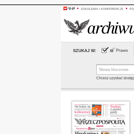
SZKOLENIA I KONFERENCJE
PO
Prawo
SZUKAJ W:
Chcesz uzyskać dostę